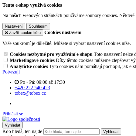
Tento e-shop využívá cookies
Na našich webových stránkách používáme soubory cookies. Některé z n
Nastavení
Souhlasím
Cookies nastavení
Zavřít cookie lištu
Vaše soukromí je důležité. Můžete si vybrat nastavení cookies níže.
Cookies nezbytné pro využívání e-shopu
Toto nastavení nelze 
Marketingové cookies
Díky těmto cookies můžeme zlepšovat výko
Analytické cookies
Tyto cookies nám pomáhají pochopit, jak e-s
Potvrzuji
Po - Pá: 09:00 až 17:30
+420 222 540 423
tobex@tobex.cz
Přihlásit se
Vyhledat
Kdo hledá, ten najde
Vyhledat