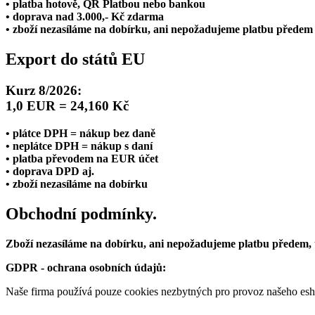
• platba hotově, QR Platbou nebo bankou
• doprava nad 3.000,- Kč zdarma
• zboží nezasíláme na dobírku, ani nepožadujeme platbu předem
Export do států EU
Kurz 8/2026:
1,0 EUR = 24,160 Kč
• plátce DPH = nákup bez daně
• neplátce DPH = nákup s daní
• platba převodem na EUR účet
• doprava DPD aj.
• zboží nezasíláme na dobírku
Obchodní podmínky.
Zboží nezasíláme na dobírku, ani nepožadujeme platbu předem,
GDPR - ochrana osobních údajů:
Naše firma používá pouze cookies nezbytných pro provoz našeho eshop