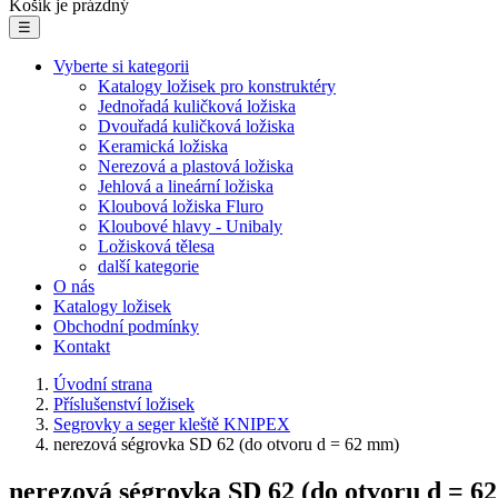
Košík je prázdný
☰
Vyberte si kategorii
Katalogy ložisek pro konstruktéry
Jednořadá kuličková ložiska
Dvouřadá kuličková ložiska
Keramická ložiska
Nerezová a plastová ložiska
Jehlová a lineární ložiska
Kloubová ložiska Fluro
Kloubové hlavy - Unibaly
Ložisková tělesa
další kategorie
O nás
Katalogy ložisek
Obchodní podmínky
Kontakt
Úvodní strana
Příslušenství ložisek
Segrovky a seger kleště KNIPEX
nerezová ségrovka SD 62 (do otvoru d = 62 mm)
nerezová ségrovka SD 62 (do otvoru d = 6