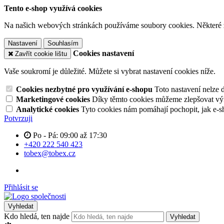
Tento e-shop využívá cookies
Na našich webových stránkách používáme soubory cookies. Některé z n
Nastavení
Souhlasím
Cookies nastavení
Zavřít cookie lištu
Vaše soukromí je důležité. Můžete si vybrat nastavení cookies níže.
Cookies nezbytné pro využívání e-shopu
Toto nastavení nelze 
Marketingové cookies
Díky těmto cookies můžeme zlepšovat výko
Analytické cookies
Tyto cookies nám pomáhají pochopit, jak e-s
Potvrzuji
Po - Pá: 09:00 až 17:30
+420 222 540 423
tobex@tobex.cz
Přihlásit se
Vyhledat
Kdo hledá, ten najde
Vyhledat