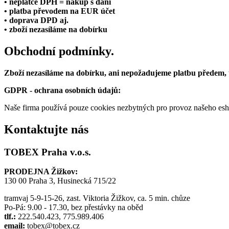
• neplátce DPH = nákup s daní
• platba převodem na EUR účet
• doprava DPD aj.
• zboží nezasíláme na dobírku
Obchodní podmínky.
Zboží nezasíláme na dobírku, ani nepožadujeme platbu předem,
GDPR - ochrana osobních údajů:
Naše firma používá pouze cookies nezbytných pro provoz našeho eshop
Kontaktujte nás
TOBEX Praha v.o.s.
PRODEJNA Žižkov:
130 00 Praha 3, Husinecká 715/22
tramvaj 5-9-15-26, zast. Viktoria Žižkov, ca. 5 min. chůze
Po-Pá: 9.00 - 17.30, bez přestávky na oběd
tlf.:
222.540.423, 775.989.406
email:
tobex@tobex.cz