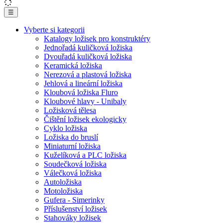
☰
Vyberte si kategorii
Katalogy ložisek pro konstruktéry
Jednořadá kuličková ložiska
Dvouřadá kuličková ložiska
Keramická ložiska
Nerezová a plastová ložiska
Jehlová a lineární ložiska
Kloubová ložiska Fluro
Kloubové hlavy - Unibaly
Ložisková tělesa
Čištění ložisek ekologicky
Cyklo ložiska
Ložiska do bruslí
Miniaturní ložiska
Kuželíková a PLC ložiska
Soudečková ložiska
Válečková ložiska
Autoložiska
Motoložiska
Gufera - Simerinky
Příslušenství ložisek
Stahováky ložisek