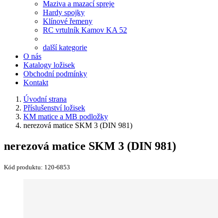
Maziva a mazací spreje
Hardy spojky
Klínové řemeny
RC vrtulník Kamov KA 52
další kategorie
O nás
Katalogy ložisek
Obchodní podmínky
Kontakt
Úvodní strana
Příslušenství ložisek
KM matice a MB podložky
nerezová matice SKM 3 (DIN 981)
nerezová matice SKM 3 (DIN 981)
Kód produktu:
120-6853