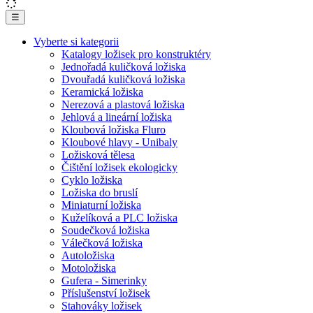
☰
Vyberte si kategorii
Katalogy ložisek pro konstruktéry
Jednořadá kuličková ložiska
Dvouřadá kuličková ložiska
Keramická ložiska
Nerezová a plastová ložiska
Jehlová a lineární ložiska
Kloubová ložiska Fluro
Kloubové hlavy - Unibaly
Ložisková tělesa
Čištění ložisek ekologicky
Cyklo ložiska
Ložiska do bruslí
Miniaturní ložiska
Kuželíková a PLC ložiska
Soudečková ložiska
Válečková ložiska
Autoložiska
Motoložiska
Gufera - Simerinky
Příslušenství ložisek
Stahováky ložisek