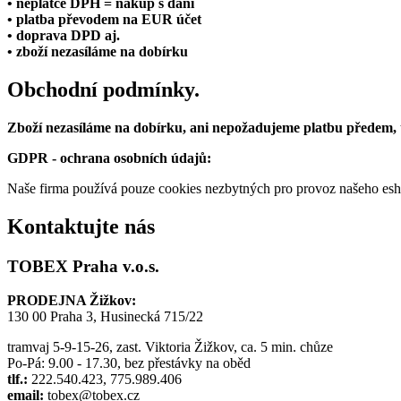
• neplátce DPH = nákup s daní
• platba převodem na EUR účet
• doprava DPD aj.
• zboží nezasíláme na dobírku
Obchodní podmínky.
Zboží nezasíláme na dobírku, ani nepožadujeme platbu předem,
GDPR - ochrana osobních údajů:
Naše firma používá pouze cookies nezbytných pro provoz našeho eshop
Kontaktujte nás
TOBEX Praha v.o.s.
PRODEJNA Žižkov:
130 00 Praha 3, Husinecká 715/22
tramvaj 5-9-15-26, zast. Viktoria Žižkov, ca. 5 min. chůze
Po-Pá: 9.00 - 17.30, bez přestávky na oběd
tlf.:
222.540.423, 775.989.406
email:
tobex@tobex.cz