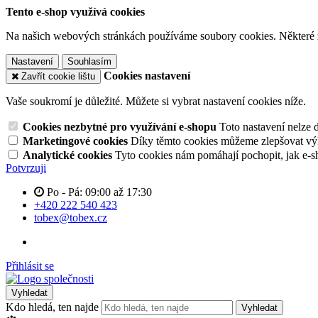
Tento e-shop využívá cookies
Na našich webových stránkách používáme soubory cookies. Některé z n
Nastavení
Souhlasím
Cookies nastavení
Zavřít cookie lištu
Vaše soukromí je důležité. Můžete si vybrat nastavení cookies níže.
Cookies nezbytné pro využívání e-shopu
Toto nastavení nelze 
Marketingové cookies
Díky těmto cookies můžeme zlepšovat výko
Analytické cookies
Tyto cookies nám pomáhají pochopit, jak e-s
Potvrzuji
Po - Pá: 09:00 až 17:30
+420 222 540 423
tobex@tobex.cz
Přihlásit se
Vyhledat
Kdo hledá, ten najde
Vyhledat