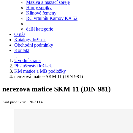
Maziva a mazací spreje
Hardy spojky
Klínové řemeny
RC vrtulník Kamov KA 52
další kategorie
O nás
Katalogy ložisek
Obchodní podmínky
Kontakt
Úvodní strana
Příslušenství ložisek
KM matice a MB podložky
nerezová matice SKM 11 (DIN 981)
nerezová matice SKM 11 (DIN 981)
Kód produktu:
120-5114