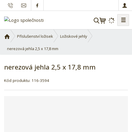
☰
V
y
h
Ú
Příslušenství ložisek
Ložiskové jehly
l
v
o
nerezová jehla 2,5 x 17,8 mm
e
d
d
n
a
nerezová jehla 2,5 x 17,8 mm
í
t
s
Kód produktu:
116-3594
t
r
a
n
a