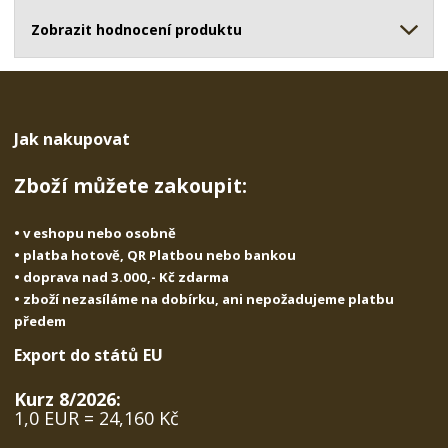
ž
o
č
s
ž
Zobrazit hodnocení produktu
e
t
s
t
v
t
í
v
í
Jak nakupovat
Zboží můžete zakoupit:
• v eshopu nebo osobně
• platba hotově, QR Platbou nebo bankou
• doprava nad 3.000,- Kč zdarma
• zboží nezasíláme na dobírku, ani nepožadujeme platbu
předem
Export do států EU
Kurz 8/2026:
1,0 EUR = 24,160 Kč