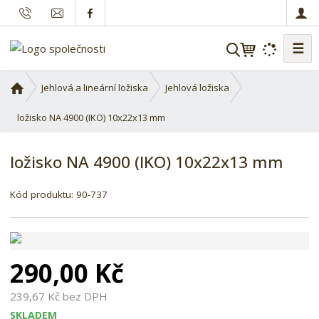
☰
V
y
h
Ú
Jehlová a lineární ložiska
Jehlová ložiska
l
v
o
ložisko NA 4900 (IKO) 10x22x13 mm
e
d
d
n
a
ložisko NA 4900 (IKO) 10x22x13 mm
í
t
s
K
Kód produktu:
90-737
t
ó
r
d
a
d
n
o
a
290,00 Kč
d
a
239,67 Kč bez DPH
v
SKLADEM
a