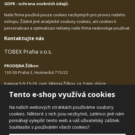
GDPR - ochrana osobních údajů:
Naše firma používá pouze cookies nezbytných pro provoz našeho
eshopu. Žádné jiné analytické soubory cookies, ani cookies k
personalizaci a optimalizaci reklamy naše firma nedovoluje používat.
Kontaktujte nás
TOBEX Praha v.o.s.
PRODEJNA Žižkov:
130 00 Praha 3, Husinecká 715/22
tramvaj 5-9-15-26, zast. Viktoria Žižkov, ca. 5 min. chůze
Po-Pá: 9.00 - 17.30, bez přestávky na oběd
Tento e-shop využívá cookies
tlf.:
222.540.423, 775.989.406
email:
tobex@tobex.cz
Na našich webových stránkách používáme soubory
cookies. Některé z nich jsou nezbytné, zatímco jiné nám
pomáhají vylepšit tento web a váš uživatelský zážitek.
Souhlasíte s používáním všech cookies?