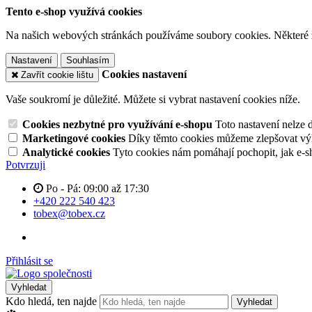
Tento e-shop využívá cookies
Na našich webových stránkách používáme soubory cookies. Některé z n
Nastavení
Souhlasím
Cookies nastavení
Zavřít cookie lištu
Vaše soukromí je důležité. Můžete si vybrat nastavení cookies níže.
Cookies nezbytné pro využívání e-shopu
Toto nastavení nelze 
Marketingové cookies
Díky těmto cookies můžeme zlepšovat výko
Analytické cookies
Tyto cookies nám pomáhají pochopit, jak e-s
Potvrzuji
Po - Pá: 09:00 až 17:30
+420 222 540 423
tobex@tobex.cz
Přihlásit se
Vyhledat
Kdo hledá, ten najde
Vyhledat