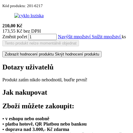
Kód produktu:
201-6217
210,00 Kč
173,55 Kč bez DPH
Změnit počet
Navýšit množství
Snížit množství
ks
Tento produkt nelze momentálně objednat
Zobrazit hodnocení produktu
Skrýt hodnocení produktu
Dotazy uživatelů
Produkt zatím nikdo nehodnotil, buďte první!
Jak nakupovat
Zboží můžete zakoupit:
• v eshopu nebo osobně
• platba hotově, QR Platbou nebo bankou
• doprava nad 3.000,- Kč zdarma