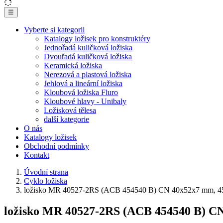
☰
Vyberte si kategorii
Katalogy ložisek pro konstruktéry
Jednořadá kuličková ložiska
Dvouřadá kuličková ložiska
Keramická ložiska
Nerezová a plastová ložiska
Jehlová a lineární ložiska
Kloubová ložiska Fluro
Kloubové hlavy - Unibaly
Ložisková tělesa
další kategorie
O nás
Katalogy ložisek
Obchodní podmínky
Kontakt
Úvodní strana
Cyklo ložiska
ložisko MR 40527-2RS (ACB 454540 B) CN 40x52x7 mm, 45
ložisko MR 40527-2RS (ACB 454540 B) CN