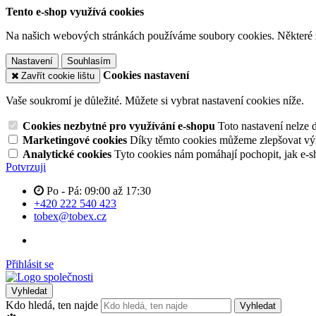
Tento e-shop využívá cookies
Na našich webových stránkách používáme soubory cookies. Některé z n
Nastavení
Souhlasím
Cookies nastavení
Zavřít cookie lištu
Vaše soukromí je důležité. Můžete si vybrat nastavení cookies níže.
Cookies nezbytné pro využívání e-shopu
Toto nastavení nelze 
Marketingové cookies
Díky těmto cookies můžeme zlepšovat výko
Analytické cookies
Tyto cookies nám pomáhají pochopit, jak e-s
Potvrzuji
Po - Pá: 09:00 až 17:30
+420 222 540 423
tobex@tobex.cz
Přihlásit se
Vyhledat
Kdo hledá, ten najde
Vyhledat