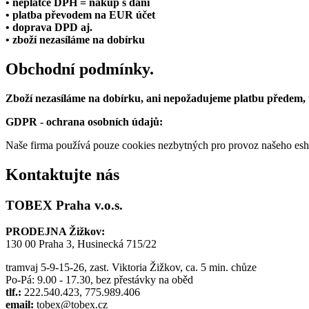
• neplátce DPH = nákup s daní
• platba převodem na EUR účet
• doprava DPD aj.
• zboží nezasíláme na dobírku
Obchodní podmínky.
Zboží nezasíláme na dobírku, ani nepožadujeme platbu předem,
GDPR - ochrana osobních údajů:
Naše firma používá pouze cookies nezbytných pro provoz našeho eshop
Kontaktujte nás
TOBEX Praha v.o.s.
PRODEJNA Žižkov:
130 00 Praha 3, Husinecká 715/22
tramvaj 5-9-15-26, zast. Viktoria Žižkov, ca. 5 min. chůze
Po-Pá: 9.00 - 17.30, bez přestávky na oběd
tlf.:
222.540.423, 775.989.406
email:
tobex@tobex.cz