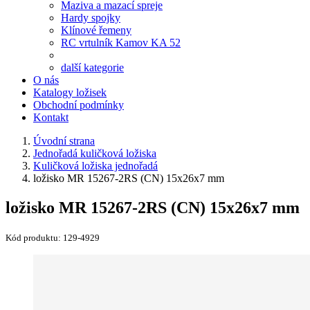
Maziva a mazací spreje
Hardy spojky
Klínové řemeny
RC vrtulník Kamov KA 52
další kategorie
O nás
Katalogy ložisek
Obchodní podmínky
Kontakt
Úvodní strana
Jednořadá kuličková ložiska
Kuličková ložiska jednořadá
ložisko MR 15267-2RS (CN) 15x26x7 mm
ložisko MR 15267-2RS (CN) 15x26x7 mm
Kód produktu:
129-4929