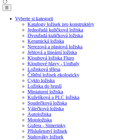
☰
Vyberte si kategorii
Katalogy ložisek pro konstruktéry
Jednořadá kuličková ložiska
Dvouřadá kuličková ložiska
Keramická ložiska
Nerezová a plastová ložiska
Jehlová a lineární ložiska
Kloubová ložiska Fluro
Kloubové hlavy - Unibaly
Ložisková tělesa
Čištění ložisek ekologicky
Cyklo ložiska
Ložiska do bruslí
Miniaturní ložiska
Kuželíková a PLC ložiska
Soudečková ložiska
Válečková ložiska
Autoložiska
Motoložiska
Gufera - Simerinky
Příslušenství ložisek
Stahováky ložisek