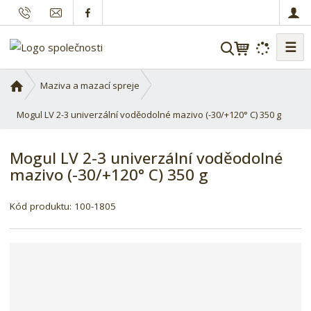
☰
V
y
h
Ú
Maziva a mazací spreje
l
v
o
Mogul LV 2-3 univerzální voděodolné mazivo (-30/+120° C) 350 g
e
d
d
n
a
Mogul LV 2-3 univerzální voděodolné
í
t
mazivo (-30/+120° C) 350 g
s
t
r
Kód produktu:
100-1805
a
n
a