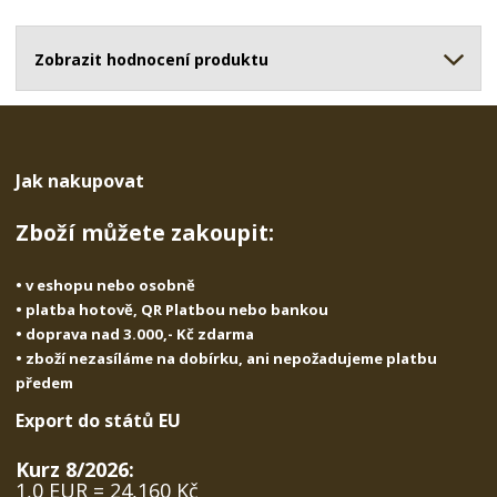
o
o
n
ž
o
č
s
ž
Zobrazit hodnocení produktu
e
t
s
t
v
t
í
v
í
Jak nakupovat
Zboží můžete zakoupit:
• v eshopu nebo osobně
• platba hotově, QR Platbou nebo bankou
• doprava nad 3.000,- Kč zdarma
• zboží nezasíláme na dobírku, ani nepožadujeme platbu
předem
Export do států EU
Kurz 8/2026:
1,0 EUR = 24,160 Kč