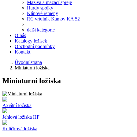
Maziva a mazací spreje
Hardy spojky
Klínové řemeny
RC vrtulník Kamov KA 52
další kategorie
O nás
Katalogy ložisek
Obchodní podmínky
Kontakt
Úvodní strana
Miniaturní ložiska
Miniaturní ložiska
Axiální ložiska
Jehlová ložiska HF
Kuličková ložiska