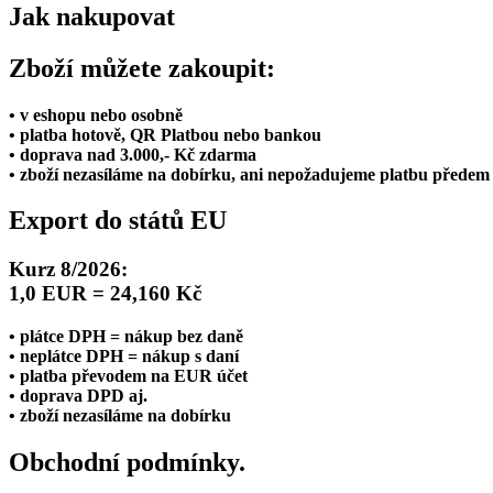
Jak nakupovat
Zboží můžete zakoupit:
• v eshopu nebo osobně
• platba hotově, QR Platbou nebo bankou
• doprava nad 3.000,- Kč zdarma
• zboží nezasíláme na dobírku, ani nepožadujeme platbu předem
Export do států EU
Kurz 8/2026:
1,0 EUR = 24,160 Kč
• plátce DPH = nákup bez daně
• neplátce DPH = nákup s daní
• platba převodem na EUR účet
• doprava DPD aj.
• zboží nezasíláme na dobírku
Obchodní podmínky.