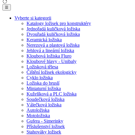
☰
Vyberte si kategorii
Katalogy ložisek pro konstruktéry
Jednořadá kuličková ložiska
Dvouřadá kuličková ložiska
Keramická ložiska
Nerezová a plastová ložiska
Jehlová a lineární ložiska
Kloubová ložiska Fluro
Kloubové hlavy - Unibaly
Ložisková tělesa
Čištění ložisek ekologicky
Cyklo ložiska
Ložiska do bruslí
Miniaturní ložiska
Kuželíková a PLC ložiska
Soudečková ložiska
Válečková ložiska
Autoložiska
Motoložiska
Gufera - Simerinky
Příslušenství ložisek
Stahováky ložisek