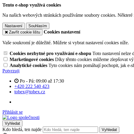
Tento e-shop využívá cookies
Na našich webových stránkách používáme soubory cookies. Některé z n
Nastavení
Souhlasím
Cookies nastavení
Zavřít cookie lištu
Vaše soukromí je důležité. Můžete si vybrat nastavení cookies níže.
Cookies nezbytné pro využívání e-shopu
Toto nastavení nelze 
Marketingové cookies
Díky těmto cookies můžeme zlepšovat výko
Analytické cookies
Tyto cookies nám pomáhají pochopit, jak e-s
Potvrzuji
Po - Pá: 09:00 až 17:30
+420 222 540 423
tobex@tobex.cz
Přihlásit se
Vyhledat
Kdo hledá, ten najde
Vyhledat