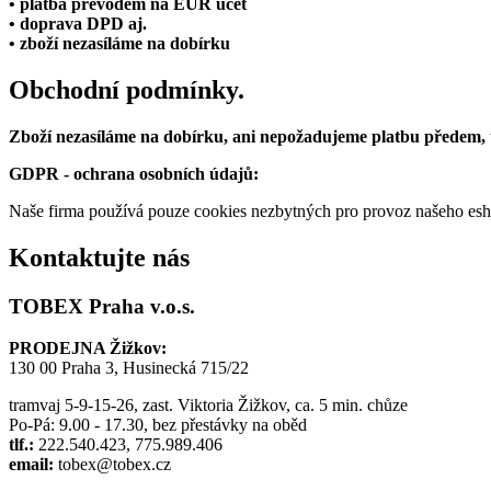
• platba převodem na EUR účet
• doprava DPD aj.
• zboží nezasíláme na dobírku
Obchodní podmínky.
Zboží nezasíláme na dobírku, ani nepožadujeme platbu předem,
GDPR - ochrana osobních údajů:
Naše firma používá pouze cookies nezbytných pro provoz našeho eshop
Kontaktujte nás
TOBEX Praha v.o.s.
PRODEJNA Žižkov:
130 00 Praha 3, Husinecká 715/22
tramvaj 5-9-15-26, zast. Viktoria Žižkov, ca. 5 min. chůze
Po-Pá: 9.00 - 17.30, bez přestávky na oběd
tlf.:
222.540.423, 775.989.406
email:
tobex@tobex.cz