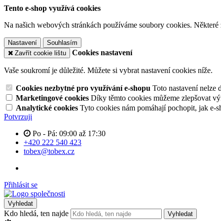
Tento e-shop využívá cookies
Na našich webových stránkách používáme soubory cookies. Některé z n
Nastavení
Souhlasím
Cookies nastavení
Zavřít cookie lištu
Vaše soukromí je důležité. Můžete si vybrat nastavení cookies níže.
Cookies nezbytné pro využívání e-shopu
Toto nastavení nelze 
Marketingové cookies
Díky těmto cookies můžeme zlepšovat výko
Analytické cookies
Tyto cookies nám pomáhají pochopit, jak e-s
Potvrzuji
Po - Pá: 09:00 až 17:30
+420 222 540 423
tobex@tobex.cz
Přihlásit se
Vyhledat
Kdo hledá, ten najde
Vyhledat