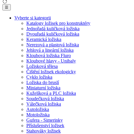
☰
Vyberte si kategorii
Katalogy ložisek pro konstruktéry
Jednořadá kuličková ložiska
Dvouřadá kuličková ložiska
Keramická ložiska
Nerezová a plastová ložiska
Jehlová a lineární ložiska
Kloubová ložiska Fluro
Kloubové hlavy - Unibaly
Ložisková tělesa
Čištění ložisek ekologicky
Cyklo ložiska
Ložiska do bruslí
Miniaturní ložiska
Kuželíková a PLC ložiska
Soudečková ložiska
Válečková ložiska
Autoložiska
Motoložiska
Gufera - Simerinky
Příslušenství ložisek
Stahováky ložisek