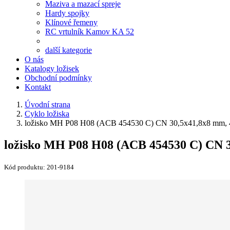
Maziva a mazací spreje
Hardy spojky
Klínové řemeny
RC vrtulník Kamov KA 52
další kategorie
O nás
Katalogy ložisek
Obchodní podmínky
Kontakt
Úvodní strana
Cyklo ložiska
ložisko MH P08 H08 (ACB 454530 C) CN 30,5x41,8x8 mm, 
ložisko MH P08 H08 (ACB 454530 C) CN 3
Kód produktu:
201-9184