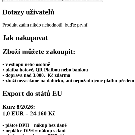
Dotazy uživatelů
Produkt zatím nikdo nehodnotil, buďte první!
Jak nakupovat
Zboží můžete zakoupit:
• v eshopu nebo osobně
• platba hotově, QR Platbou nebo bankou
• doprava nad 3.000,- Kč zdarma
• zboží nezasíláme na dobírku, ani nepožadujeme platbu předem
Export do států EU
Kurz 8/2026:
1,0 EUR = 24,160 Kč
• plátce DPH = nákup bez daně
• neplátce DPH = nákup s daní