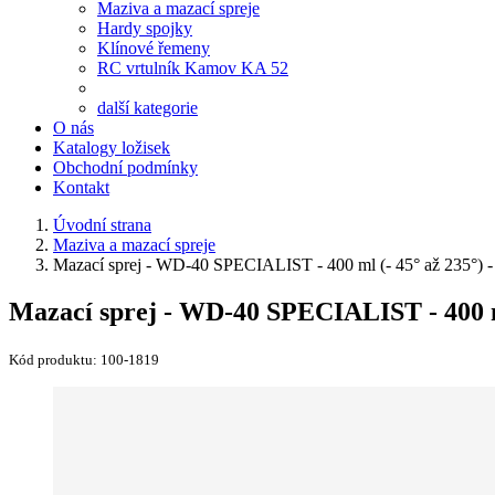
Maziva a mazací spreje
Hardy spojky
Klínové řemeny
RC vrtulník Kamov KA 52
další kategorie
O nás
Katalogy ložisek
Obchodní podmínky
Kontakt
Úvodní strana
Maziva a mazací spreje
Mazací sprej - WD-40 SPECIALIST - 400 ml (- 45° až 235°) - v
Mazací sprej - WD-40 SPECIALIST - 400 ml 
Kód produktu:
100-1819