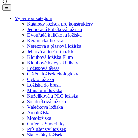
☰
Vyberte si kategorii
Katalogy ložisek pro konstruktéry
Jednořadá kuličková ložiska
Dvouřadá kuličková ložiska
Keramická ložiska
Nerezová a plastová ložiska
Jehlová a lineární ložiska
Kloubová ložiska Fluro
Kloubové hlavy - Unibaly
Ložisková tělesa
Čištění ložisek ekologicky
Cyklo ložiska
Ložiska do bruslí
Miniaturní ložiska
Kuželíková a PLC ložiska
Soudečková ložiska
Válečková ložiska
Autoložiska
Motoložiska
Gufera - Simerinky
Příslušenství ložisek
Stahováky ložisek