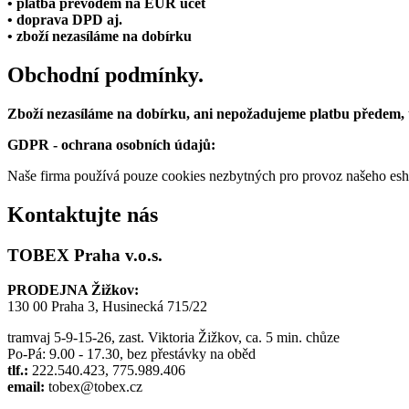
• platba převodem na EUR účet
• doprava DPD aj.
• zboží nezasíláme na dobírku
Obchodní podmínky.
Zboží nezasíláme na dobírku, ani nepožadujeme platbu předem,
GDPR - ochrana osobních údajů:
Naše firma používá pouze cookies nezbytných pro provoz našeho eshop
Kontaktujte nás
TOBEX Praha v.o.s.
PRODEJNA Žižkov:
130 00 Praha 3, Husinecká 715/22
tramvaj 5-9-15-26, zast. Viktoria Žižkov, ca. 5 min. chůze
Po-Pá: 9.00 - 17.30, bez přestávky na oběd
tlf.:
222.540.423, 775.989.406
email:
tobex@tobex.cz