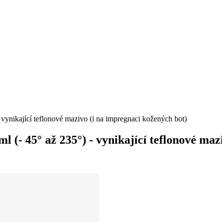
ynikající teflonové mazivo (i na impregnaci kožených bot)
(- 45° až 235°) - vynikající teflonové maz