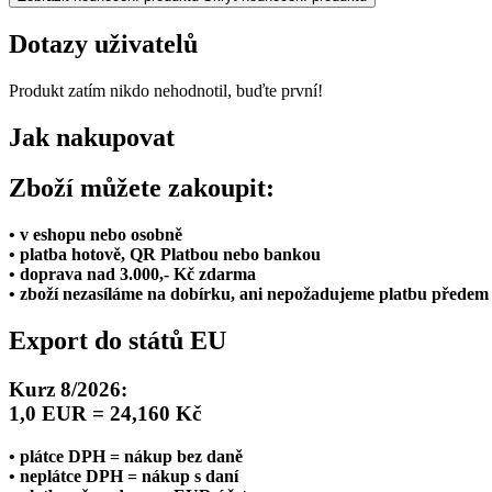
Dotazy uživatelů
Produkt zatím nikdo nehodnotil, buďte první!
Jak nakupovat
Zboží můžete zakoupit:
• v eshopu nebo osobně
• platba hotově, QR Platbou nebo bankou
• doprava nad 3.000,- Kč zdarma
• zboží nezasíláme na dobírku, ani nepožadujeme platbu předem
Export do států EU
Kurz 8/2026:
1,0 EUR = 24,160 Kč
• plátce DPH = nákup bez daně
• neplátce DPH = nákup s daní