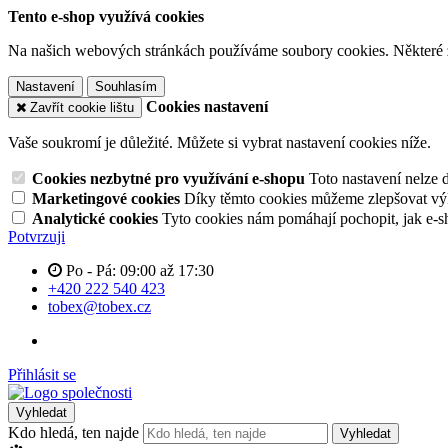
Tento e-shop využívá cookies
Na našich webových stránkách používáme soubory cookies. Některé z n
Nastavení
Souhlasím
Cookies nastavení
Zavřít cookie lištu
Vaše soukromí je důležité. Můžete si vybrat nastavení cookies níže.
Cookies nezbytné pro využívání e-shopu
Toto nastavení nelze 
Marketingové cookies
Díky těmto cookies můžeme zlepšovat výko
Analytické cookies
Tyto cookies nám pomáhají pochopit, jak e-s
Potvrzuji
Po - Pá: 09:00 až 17:30
+420 222 540 423
tobex@tobex.cz
Přihlásit se
Vyhledat
Kdo hledá, ten najde
Vyhledat