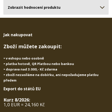
ž
o
č
s
ž
Zobrazit hodnocení produktu
e
t
s
t
v
t
í
v
í
Jak nakupovat
Zboží můžete zakoupit:
• v eshopu nebo osobně
• platba hotově, QR Platbou nebo bankou
• doprava nad 3.000,- Kč zdarma
• zboží nezasíláme na dobírku, ani nepožadujeme platbu
předem
Export do států EU
Kurz 8/2026:
1,0 EUR = 24,160 Kč