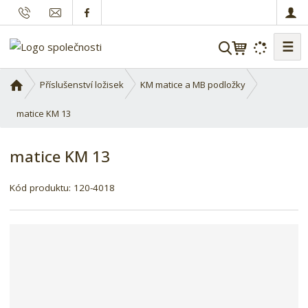
☰
V
y
h
Ú
Příslušenství ložisek
KM matice a MB podložky
l
v
o
matice KM 13
e
d
d
n
a
matice KM 13
í
t
s
Kód produktu:
120-4018
t
r
a
n
a