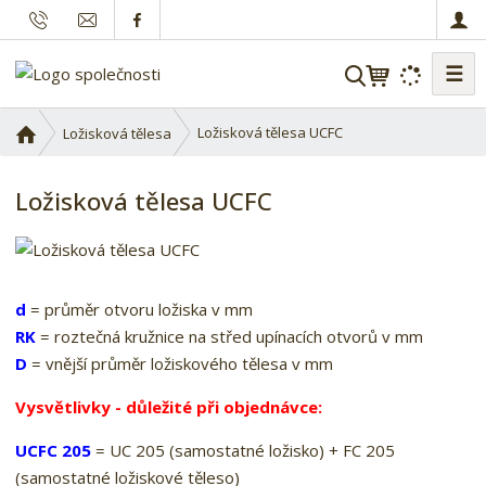
☰
V
y
h
Ú
Ložisková tělesa UCFC
Ložisková tělesa
l
v
o
e
Ložisková tělesa UCFC
d
d
n
a
í
t
s
t
d
= průměr otvoru ložiska v mm
r
RK
= roztečná kružnice na střed upínacích otvorů v mm
a
D
= vnější průměr ložiskového tělesa v mm
n
a
Vysvětlivky - důležité při objednávce:
UCFC 205
= UC 205 (samostatné ložisko) + FC 205
(samostatné ložiskové těleso)