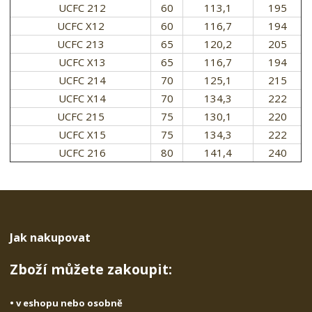
UCFC 212
60
113,1
195
UCFC X12
60
116,7
194
UCFC 213
65
120,2
205
UCFC X13
65
116,7
194
UCFC 214
70
125,1
215
UCFC X14
70
134,3
222
UCFC 215
75
130,1
220
UCFC X15
75
134,3
222
UCFC 216
80
141,4
240
Jak nakupovat
Zboží můžete zakoupit:
• v eshopu nebo osobně