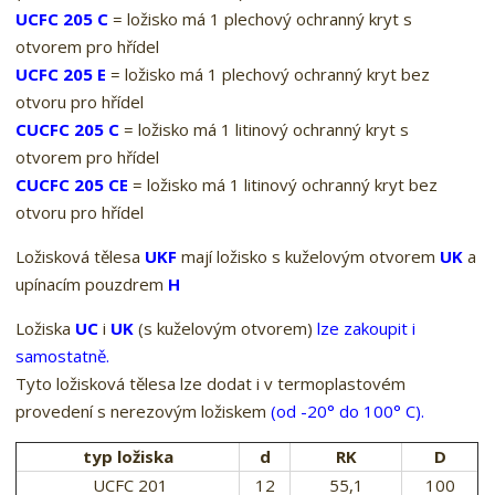
UCFC 205 C
= ložisko má 1 plechový ochranný kryt s
otvorem pro hřídel
UCFC 205 E
= ložisko má 1 plechový ochranný kryt bez
otvoru pro hřídel
CUCFC 205 C
= ložisko má 1 litinový ochranný kryt s
otvorem pro hřídel
CUCFC 205 CE
= ložisko má 1 litinový ochranný kryt bez
otvoru pro hřídel
Ložisková tělesa
UKF
mají ložisko s kuželovým otvorem
UK
a
upínacím pouzdrem
H
Ložiska
UC
i
UK
(s kuželovým otvorem)
lze zakoupit i
samostatně.
Tyto ložisková tělesa lze dodat i v termoplastovém
provedení s nerezovým ložiskem
(od -20° do 100° C).
typ ložiska
d
RK
D
UCFC 201
12
55,1
100