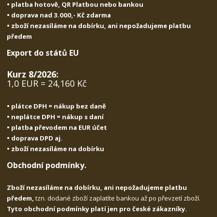
• platba hotově, QR Platbou nebo bankou
• doprava nad 3.000,- Kč zdarma
• zboží nezasíláme na dobírku, ani nepožadujeme platbu
předem
Export do států EU
Kurz 8/2026:
1,0 EUR = 24,160 Kč
• plátce DPH = nákup bez daně
• neplátce DPH = nákup s daní
• platba převodem na EUR účet
• doprava DPD aj.
• zboží nezasíláme na dobírku
Obchodní podmínky.
Zboží nezasíláme na dobírku, ani nepožadujeme platbu
předem,
tzn. dodané zboží zaplatíte bankou až po převzetí zboží.
Tyto obchodní podmínky platí jen pro české zákazníky.