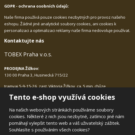
GDPR - ochrana osobních údajů:
Naše firma používá pouze cookies nezbytných pro provoz našeho
eshopu. Žádné jiné analytické soubory cookies, ani cookies k
personalizaci a optimalizaci reklamy naše firma nedovoluje používat.
Kontaktujte nás
TOBEX Praha v.o.s.
PRODEJNA Žižkov:
130 00 Praha 3, Husinecká 715/22
tramvaj 5-9-15-26, zast. Viktoria Žižkov, ca. 5 min. chůze
Po-Pá: 9.00 - 17.30, bez přestávky na oběd
Tento e-shop využívá cookies
tlf.:
222.540.423, 775.989.406
email:
tobex@tobex.cz
Na našich webových stránkách používáme soubory
cookies. Některé z nich jsou nezbytné, zatímco jiné nám
pomáhají vylepšit tento web a váš uživatelský zážitek.
Souhlasíte s používáním všech cookies?