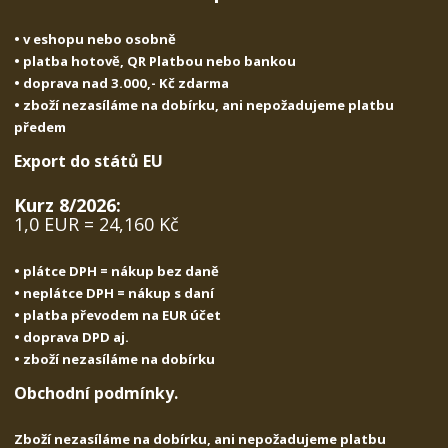
• v eshopu nebo osobně
• platba hotově, QR Platbou nebo bankou
• doprava nad 3.000,- Kč zdarma
• zboží nezasíláme na dobírku, ani nepožadujeme platbu
předem
Export do států EU
Kurz 8/2026:
1,0 EUR = 24,160 Kč
• plátce DPH = nákup bez daně
• neplátce DPH = nákup s daní
• platba převodem na EUR účet
• doprava DPD aj.
• zboží nezasíláme na dobírku
Obchodní podmínky.
Zboží nezasíláme na dobírku, ani nepožadujeme platbu