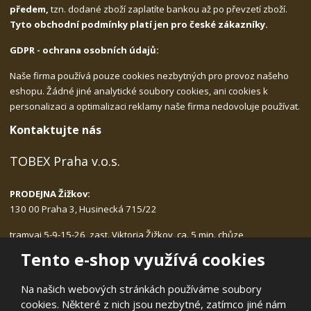
předem,
tzn. dodané zboží zaplatíte bankou až po převzetí zboží.
Tyto obchodní podmínky platí jen pro české zákazníky.
GDPR - ochrana osobních údajů:
Naše firma používá pouze cookies nezbytných pro provoz našeho
eshopu. Žádné jiné analytické soubory cookies, ani cookies k
personalizaci a optimalizaci reklamy naše firma nedovoluje používat.
Kontaktujte nás
TOBEX Praha v.o.s.
PRODEJNA Žižkov:
130 00 Praha 3, Husinecká 715/22
tramvaj 5-9-15-26, zast. Viktoria Žižkov, ca. 5 min. chůze
Po-Pá: 9.00 - 17.30, bez přestávky na oběd
Tento e-shop využívá cookies
tlf.:
222.540.423, 775.989.406
email:
tobex@tobex.cz
Na našich webových stránkách používáme soubory
cookies. Některé z nich jsou nezbytné, zatímco jiné nám