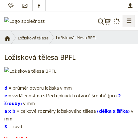
☰
V
y
h
Ú
Ložisková tělesa BPFL
Ložisková tělesa
l
v
o
e
Ložisková tělesa BPFL
d
d
n
a
í
t
s
t
d
= průměr otvoru ložiska v mm
r
e
= vzdálenost na střed upínacích otvorů šroubů (pro
2
a
šrouby
)
v mm
n
a x b
= celkové rozměry ložiskového tělesa
(délka x šířka)
v
a
mm
S
= závit