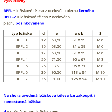
Vysvětlivky:
BPFL
= ložiskové těleso z ocelového plechu
černého
BPFL-Z
= ložiskové těleso z ocelového
plechu
pozinkovaného
typ ložiska
d
e
a x b
S
BPFL 1
12
63,50
81 x 59
M 6
BPFL 2
15
63,50
81 x 59
M 6
BPFL 3
17
63,50
81 x 59
M 6
BPFL 4
20
71,50
90 x 67
M 8
BPFL 5
25
76
95 x 71
M 8
BPFL 6
30
90,50
113 x 84
M 10
BPFL 7
35
100
125 x 94
M 10
Na shora uvedená ložisková tělesa lze zakoupit i
samostatná ložiska:
d
= průměr otvoru ložiska v mm