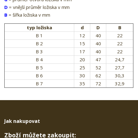
D
= vnější průměr ložiska v mm
B
= šířka ložiska v mm
typ ložiska
d
D
B
B 1
12
40
22
B 2
15
40
22
B 3
17
40
22
B 4
20
47
24,7
B 5
25
52
27,7
B 6
30
62
30,3
B 7
35
72
32,9
Jak nakupovat
Zboží můžete zakoupit: