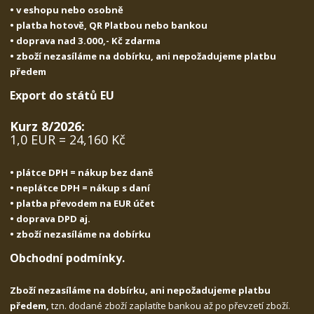
• v eshopu nebo osobně
• platba hotově, QR Platbou nebo bankou
• doprava nad 3.000,- Kč zdarma
• zboží nezasíláme na dobírku, ani nepožadujeme platbu
předem
Export do států EU
Kurz 8/2026:
1,0 EUR = 24,160 Kč
• plátce DPH = nákup bez daně
• neplátce DPH = nákup s daní
• platba převodem na EUR účet
• doprava DPD aj.
• zboží nezasíláme na dobírku
Obchodní podmínky.
Zboží nezasíláme na dobírku, ani nepožadujeme platbu
předem,
tzn. dodané zboží zaplatíte bankou až po převzetí zboží.