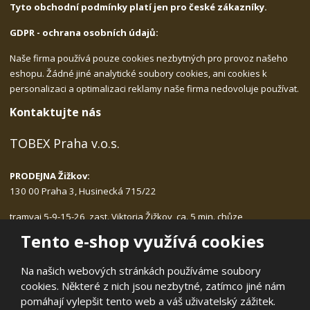
Tyto obchodní podmínky platí jen pro české zákazníky.
GDPR - ochrana osobních údajů:
Naše firma používá pouze cookies nezbytných pro provoz našeho
eshopu. Žádné jiné analytické soubory cookies, ani cookies k
personalizaci a optimalizaci reklamy naše firma nedovoluje používat.
Kontaktujte nás
TOBEX Praha v.o.s.
PRODEJNA Žižkov:
130 00 Praha 3, Husinecká 715/22
tramvaj 5-9-15-26, zast. Viktoria Žižkov, ca. 5 min. chůze
Po-Pá: 9.00 - 17.30, bez přestávky na oběd
Tento e-shop využívá cookies
tlf.:
222.540.423, 775.989.406
email:
tobex@tobex.cz
Na našich webových stránkách používáme soubory
cookies. Některé z nich jsou nezbytné, zatímco jiné nám
pomáhají vylepšit tento web a váš uživatelský zážitek.