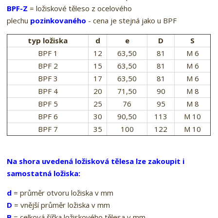
BPF-Z
= ložiskové těleso z ocelového
plechu
pozinkovaného
- cena je stejná jako u BPF
typ ložiska
d
e
D
S
BPF 1
12
63,50
81
M 6
BPF 2
15
63,50
81
M 6
BPF 3
17
63,50
81
M 6
BPF 4
20
71,50
90
M 8
BPF 5
25
76
95
M 8
BPF 6
30
90,50
113
M 10
BPF 7
35
100
122
M 10
Na shora uvedená ložisková tělesa lze zakoupit i
samostatná ložiska:
d
= průměr otvoru ložiska v mm
D
= vnější průměr ložiska v mm
B
= celková šířka ložiskového tělesa v mm