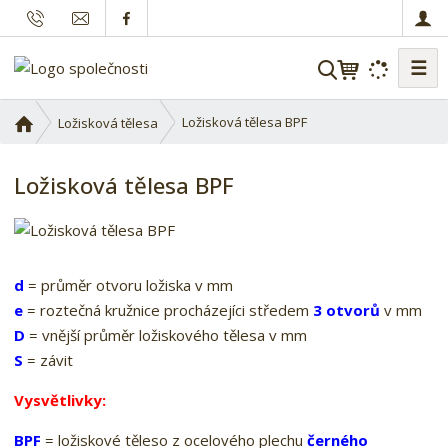
☰
V
y
h
Ú
Ložisková tělesa BPF
Ložisková tělesa
l
v
o
e
Ložisková tělesa BPF
d
d
n
a
í
t
s
t
d
= průměr otvoru ložiska v mm
r
e
= roztečná kružnice procházejíci středem
3 otvorů
v mm
a
D
= vnější průměr ložiskového tělesa v mm
n
S
= závit
a
Vysvětlivky:
BPF
= ložiskové těleso z ocelového plechu
černého