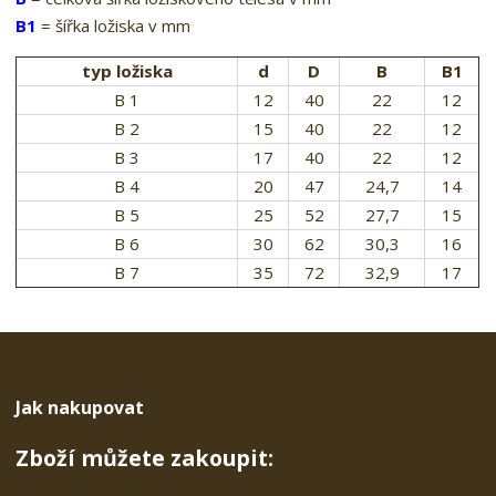
B1
= šířka ložiska v mm
typ ložiska
d
D
B
B1
B 1
12
40
22
12
B 2
15
40
22
12
B 3
17
40
22
12
B 4
20
47
24,7
14
B 5
25
52
27,7
15
B 6
30
62
30,3
16
B 7
35
72
32,9
17
Jak nakupovat
Zboží můžete zakoupit: