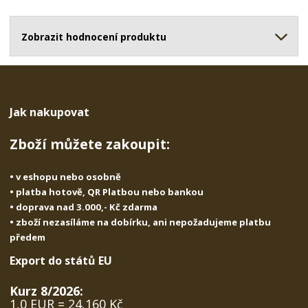
o
o
n
ž
o
č
s
ž
Zobrazit hodnocení produktu
e
t
s
t
v
t
í
v
í
Jak nakupovat
Zboží můžete zakoupit:
• v eshopu nebo osobně
• platba hotově, QR Platbou nebo bankou
• doprava nad 3.000,- Kč zdarma
• zboží nezasíláme na dobírku, ani nepožadujeme platbu
předem
Export do států EU
Kurz 8/2026:
1,0 EUR = 24,160 Kč