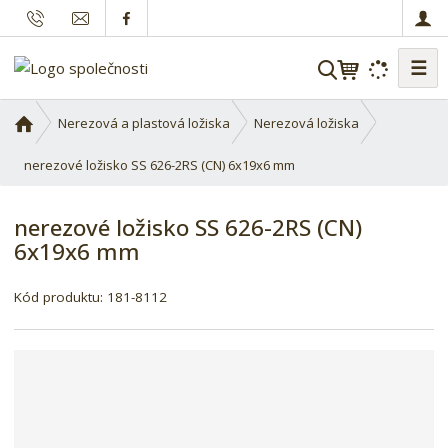
☰
V
y
h
Ú
Nerezová a plastová ložiska
Nerezová ložiska
l
v
o
nerezové ložisko SS 626-2RS (CN) 6x19x6 mm
e
d
d
n
a
nerezové ložisko SS 626-2RS (CN)
í
t
6x19x6 mm
s
t
r
Kód produktu:
181-8112
a
n
a