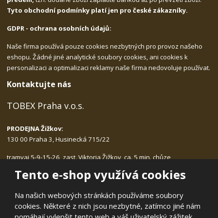
Tyto obchodní podmínky platí jen pro české zákazníky.
GDPR - ochrana osobních údajů:
Naše firma používá pouze cookies nezbytných pro provoz našeho
eshopu. Žádné jiné analytické soubory cookies, ani cookies k
personalizaci a optimalizaci reklamy naše firma nedovoluje používat.
Kontaktujte nás
TOBEX Praha v.o.s.
PRODEJNA Žižkov:
130 00 Praha 3, Husinecká 715/22
tramvaj 5-9-15-26, zast. Viktoria Žižkov, ca. 5 min. chůze
Po-Pá: 9.00 - 17.30, bez přestávky na oběd
Tento e-shop využívá cookies
tlf.:
222.540.423, 775.989.406
email:
tobex@tobex.cz
Na našich webových stránkách používáme soubory
cookies. Některé z nich jsou nezbytné, zatímco jiné nám
pomáhají vylepšit tento web a váš uživatelský zážitek.