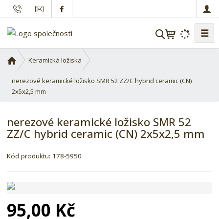
☰
V
y
h
Ú
Keramická ložiska
l
v
o
nerezové keramické ložisko SMR 52 ZZ/C hybrid ceramic (CN)
e
d
2x5x2,5 mm
d
n
a
í
t
nerezové keramické ložisko SMR 52
s
ZZ/C hybrid ceramic (CN) 2x5x2,5 mm
t
r
a
Kód produktu:
178-5950
n
a
95,00 Kč