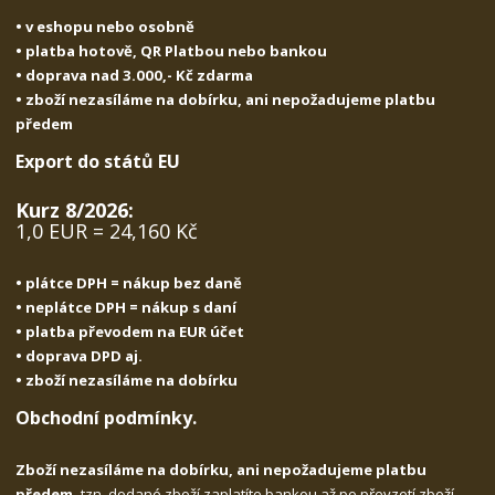
• v eshopu nebo osobně
• platba hotově, QR Platbou nebo bankou
• doprava nad 3.000,- Kč zdarma
• zboží nezasíláme na dobírku, ani nepožadujeme platbu
předem
Export do států EU
Kurz 8/2026:
1,0 EUR = 24,160 Kč
• plátce DPH = nákup bez daně
• neplátce DPH = nákup s daní
• platba převodem na EUR účet
• doprava DPD aj.
• zboží nezasíláme na dobírku
Obchodní podmínky.
Zboží nezasíláme na dobírku, ani nepožadujeme platbu
předem,
tzn. dodané zboží zaplatíte bankou až po převzetí zboží.