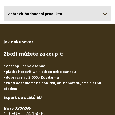
o
o
n
ž
o
č
s
ž
Zobrazit hodnocení produktu
e
t
s
t
v
t
í
v
í
Jak nakupovat
Zboží můžete zakoupit:
• v eshopu nebo osobně
• platba hotově, QR Platbou nebo bankou
• doprava nad 3.000,- Kč zdarma
• zboží nezasíláme na dobírku, ani nepožadujeme platbu
předem
Export do států EU
Kurz 8/2026:
1,0 EUR = 24,160 Kč