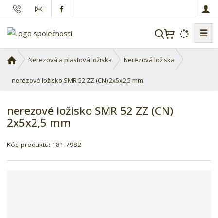
☰
V
y
h
Ú
Nerezová a plastová ložiska
Nerezová ložiska
l
v
o
nerezové ložisko SMR 52 ZZ (CN) 2x5x2,5 mm
e
d
d
n
a
nerezové ložisko SMR 52 ZZ (CN)
í
t
2x5x2,5 mm
s
t
r
Kód produktu:
181-7982
a
n
a