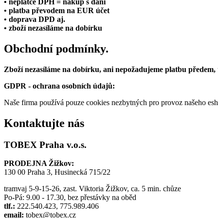
• neplátce DPH = nákup s daní
• platba převodem na EUR účet
• doprava DPD aj.
• zboží nezasíláme na dobírku
Obchodní podmínky.
Zboží nezasíláme na dobírku, ani nepožadujeme platbu předem,
GDPR - ochrana osobních údajů:
Naše firma používá pouze cookies nezbytných pro provoz našeho eshop
Kontaktujte nás
TOBEX Praha v.o.s.
PRODEJNA Žižkov:
130 00 Praha 3, Husinecká 715/22
tramvaj 5-9-15-26, zast. Viktoria Žižkov, ca. 5 min. chůze
Po-Pá: 9.00 - 17.30, bez přestávky na oběd
tlf.:
222.540.423, 775.989.406
email:
tobex@tobex.cz