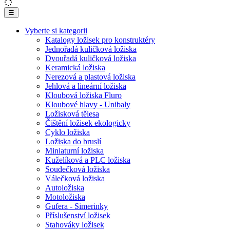
☰
Vyberte si kategorii
Katalogy ložisek pro konstruktéry
Jednořadá kuličková ložiska
Dvouřadá kuličková ložiska
Keramická ložiska
Nerezová a plastová ložiska
Jehlová a lineární ložiska
Kloubová ložiska Fluro
Kloubové hlavy - Unibaly
Ložisková tělesa
Čištění ložisek ekologicky
Cyklo ložiska
Ložiska do bruslí
Miniaturní ložiska
Kuželíková a PLC ložiska
Soudečková ložiska
Válečková ložiska
Autoložiska
Motoložiska
Gufera - Simerinky
Příslušenství ložisek
Stahováky ložisek