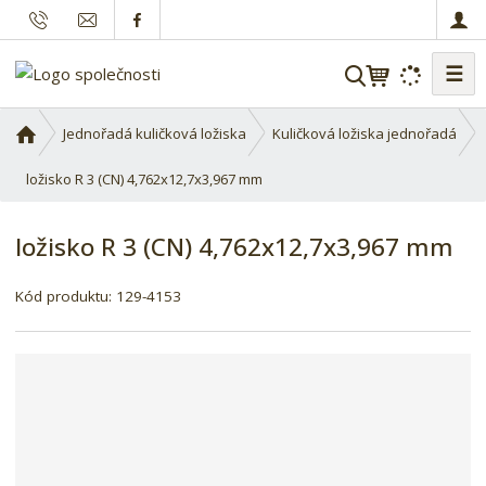
☰
V
y
h
Ú
Jednořadá kuličková ložiska
Kuličková ložiska jednořadá
l
v
o
ložisko R 3 (CN) 4,762x12,7x3,967 mm
e
d
d
n
a
ložisko R 3 (CN) 4,762x12,7x3,967 mm
í
t
s
Kód produktu:
129-4153
t
r
a
n
a