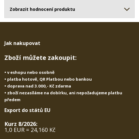
ž
o
č
s
ž
Zobrazit hodnocení produktu
e
t
s
t
v
t
í
v
í
Jak nakupovat
Zboží můžete zakoupit:
• v eshopu nebo osobně
• platba hotově, QR Platbou nebo bankou
• doprava nad 3.000,- Kč zdarma
• zboží nezasíláme na dobírku, ani nepožadujeme platbu
předem
Export do států EU
Kurz 8/2026:
1,0 EUR = 24,160 Kč