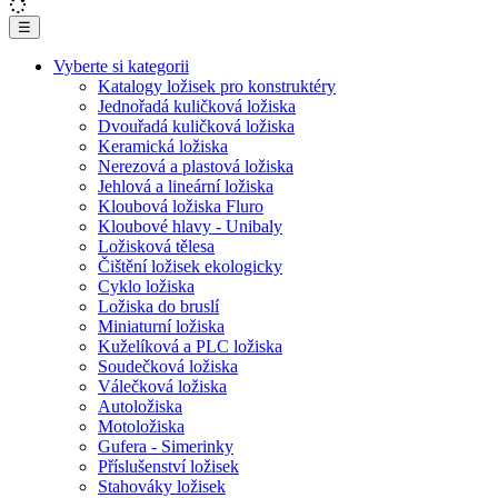
☰
Vyberte si kategorii
Katalogy ložisek pro konstruktéry
Jednořadá kuličková ložiska
Dvouřadá kuličková ložiska
Keramická ložiska
Nerezová a plastová ložiska
Jehlová a lineární ložiska
Kloubová ložiska Fluro
Kloubové hlavy - Unibaly
Ložisková tělesa
Čištění ložisek ekologicky
Cyklo ložiska
Ložiska do bruslí
Miniaturní ložiska
Kuželíková a PLC ložiska
Soudečková ložiska
Válečková ložiska
Autoložiska
Motoložiska
Gufera - Simerinky
Příslušenství ložisek
Stahováky ložisek