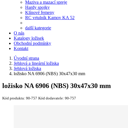
Maziva a mazací spreje
Hardy spojky
Klínové řemeny
RC vrtulník Kamov KA 52
další kategorie
O nás
Katalogy ložisek
Obchodní podmínky
Kontakt
Úvodní strana
Jehlová a lineární ložiska
Jehlová ložiska
ložisko NA 6906 (NBS) 30x47x30 mm
ložisko NA 6906 (NBS) 30x47x30 mm
Kód produktu:
90-757
Kód dodavatele:
90-757