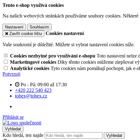
Tento e-shop využívá cookies
Na našich webových stránkách používáme soubory cookies. Některé z n
Nastavení
Souhlasím
Cookies nastavení
Zavřít cookie lištu
Vaše soukromí je důležité. Můžete si vybrat nastavení cookies níže.
Cookies nezbytné pro využívání e-shopu
Toto nastavení nelze 
Marketingové cookies
Díky těmto cookies můžeme zlepšovat výko
Analytické cookies
Tyto cookies nám pomáhají pochopit, jak e-s
Potvrzuji
Po - Pá: 09:00 až 17:30
+420 222 540 423
tobex@tobex.cz
Přihlásit se
Vyhledat
Kdo hledá, ten najde
Vyhledat