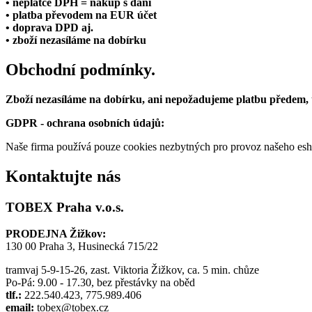
• neplátce DPH = nákup s daní
• platba převodem na EUR účet
• doprava DPD aj.
• zboží nezasíláme na dobírku
Obchodní podmínky.
Zboží nezasíláme na dobírku, ani nepožadujeme platbu předem,
GDPR - ochrana osobních údajů:
Naše firma používá pouze cookies nezbytných pro provoz našeho eshop
Kontaktujte nás
TOBEX Praha v.o.s.
PRODEJNA Žižkov:
130 00 Praha 3, Husinecká 715/22
tramvaj 5-9-15-26, zast. Viktoria Žižkov, ca. 5 min. chůze
Po-Pá: 9.00 - 17.30, bez přestávky na oběd
tlf.:
222.540.423, 775.989.406
email:
tobex@tobex.cz