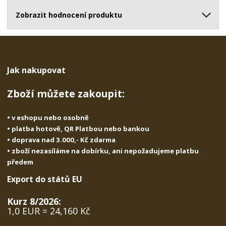
ž
o
č
s
ž
Zobrazit hodnocení produktu
e
t
s
t
v
t
í
v
í
Jak nakupovat
Zboží můžete zakoupit:
• v eshopu nebo osobně
• platba hotově, QR Platbou nebo bankou
• doprava nad 3.000,- Kč zdarma
• zboží nezasíláme na dobírku, ani nepožadujeme platbu
předem
Export do států EU
Kurz 8/2026:
1,0 EUR = 24,160 Kč