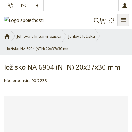
☰
V
y
h
Ú
Jehlová a lineární ložiska
Jehlová ložiska
l
v
o
ložisko NA 6904 (NTN) 20x37x30 mm
e
d
d
n
a
ložisko NA 6904 (NTN) 20x37x30 mm
í
t
s
Kód produktu:
90-7238
t
r
a
n
a