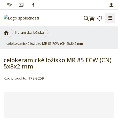
☰
V
y
h
Ú
Keramická ložiska
l
v
o
celokeramické ložisko MR 85 FCW (CN) 5x8x2 mm
e
d
d
n
a
celokeramické ložisko MR 85 FCW (CN)
í
t
5x8x2 mm
s
t
r
Kód produktu:
178-9259
a
n
a