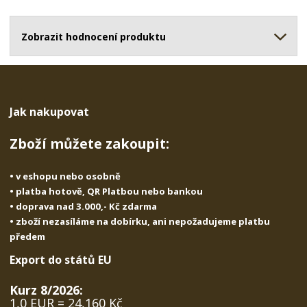
o
o
n
ž
o
č
s
ž
Zobrazit hodnocení produktu
e
t
s
t
v
t
í
v
í
Jak nakupovat
Zboží můžete zakoupit:
• v eshopu nebo osobně
• platba hotově, QR Platbou nebo bankou
• doprava nad 3.000,- Kč zdarma
• zboží nezasíláme na dobírku, ani nepožadujeme platbu
předem
Export do států EU
Kurz 8/2026:
1,0 EUR = 24,160 Kč