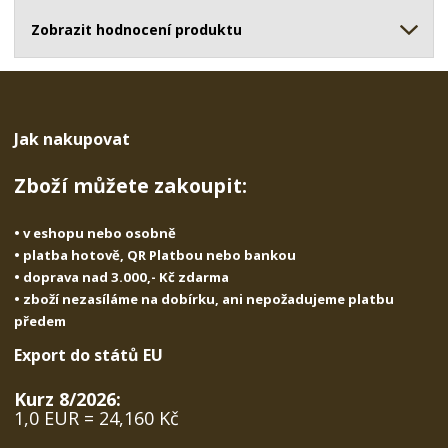
ž
o
č
s
ž
Zobrazit hodnocení produktu
e
t
s
t
v
t
í
v
í
Jak nakupovat
Zboží můžete zakoupit:
• v eshopu nebo osobně
• platba hotově, QR Platbou nebo bankou
• doprava nad 3.000,- Kč zdarma
• zboží nezasíláme na dobírku, ani nepožadujeme platbu
předem
Export do států EU
Kurz 8/2026:
1,0 EUR = 24,160 Kč