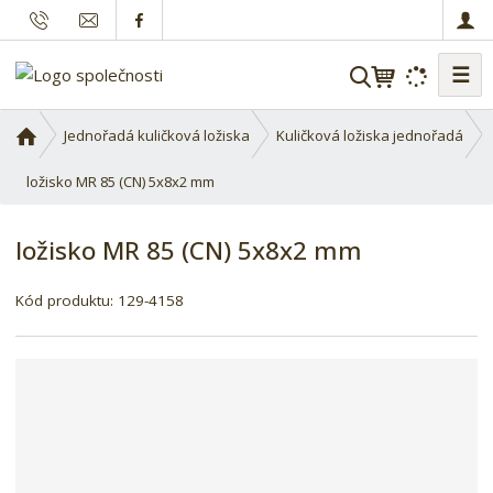
☰
V
y
h
Ú
Jednořadá kuličková ložiska
Kuličková ložiska jednořadá
l
v
o
ložisko MR 85 (CN) 5x8x2 mm
e
d
d
n
a
ložisko MR 85 (CN) 5x8x2 mm
í
t
s
Kód produktu:
129-4158
t
r
a
n
a