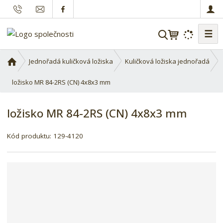
☰
V
y
h
Ú
Jednořadá kuličková ložiska
Kuličková ložiska jednořadá
l
v
o
ložisko MR 84-2RS (CN) 4x8x3 mm
e
d
d
n
a
ložisko MR 84-2RS (CN) 4x8x3 mm
í
t
s
Kód produktu:
129-4120
t
r
a
n
a