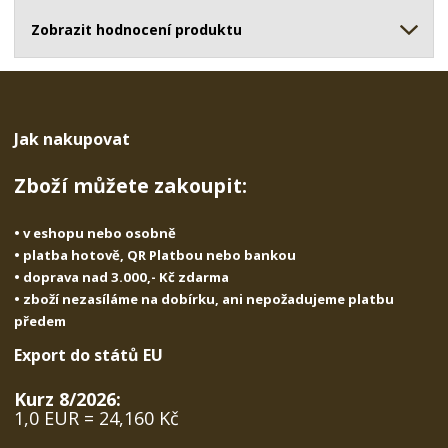
ž
o
č
s
ž
Zobrazit hodnocení produktu
e
t
s
t
v
t
í
v
í
Jak nakupovat
Zboží můžete zakoupit:
• v eshopu nebo osobně
• platba hotově, QR Platbou nebo bankou
• doprava nad 3.000,- Kč zdarma
• zboží nezasíláme na dobírku, ani nepožadujeme platbu
předem
Export do států EU
Kurz 8/2026:
1,0 EUR = 24,160 Kč