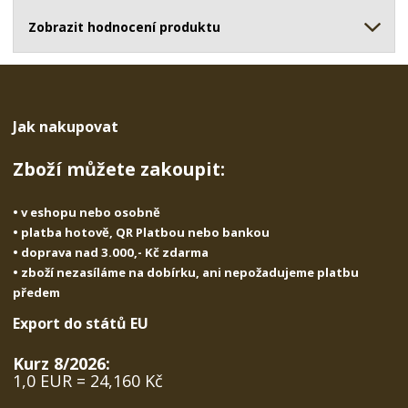
ž
o
č
s
ž
Zobrazit hodnocení produktu
e
t
s
t
v
t
í
v
í
Jak nakupovat
Zboží můžete zakoupit:
• v eshopu nebo osobně
• platba hotově, QR Platbou nebo bankou
• doprava nad 3.000,- Kč zdarma
• zboží nezasíláme na dobírku, ani nepožadujeme platbu
předem
Export do států EU
Kurz 8/2026:
1,0 EUR = 24,160 Kč