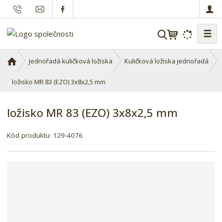
☰
V
y
h
Ú
Jednořadá kuličková ložiska
Kuličková ložiska jednořadá
l
v
o
ložisko MR 83 (EZO) 3x8x2,5 mm
e
d
d
n
a
ložisko MR 83 (EZO) 3x8x2,5 mm
í
t
s
Kód produktu:
129-4076
t
r
a
n
a