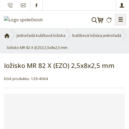
☰
V
y
h
Ú
Jednořadá kuličková ložiska
Kuličková ložiska jednořadá
l
v
o
ložisko MR 82 X (EZO) 2,5x8x2,5 mm
e
d
d
n
a
ložisko MR 82 X (EZO) 2,5x8x2,5 mm
í
t
s
Kód produktu:
129-4064
t
r
a
n
a