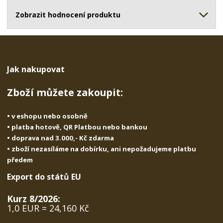
ž
o
č
s
ž
Zobrazit hodnocení produktu
e
t
s
t
v
t
í
v
í
Jak nakupovat
Zboží můžete zakoupit:
• v eshopu nebo osobně
• platba hotově, QR Platbou nebo bankou
• doprava nad 3.000,- Kč zdarma
• zboží nezasíláme na dobírku, ani nepožadujeme platbu
předem
Export do států EU
Kurz 8/2026:
1,0 EUR = 24,160 Kč