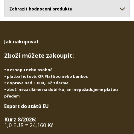
ž
o
č
s
ž
Zobrazit hodnocení produktu
e
t
s
t
v
t
í
v
í
Jak nakupovat
Zboží můžete zakoupit:
• v eshopu nebo osobně
• platba hotově, QR Platbou nebo bankou
• doprava nad 3.000,- Kč zdarma
• zboží nezasíláme na dobírku, ani nepožadujeme platbu
předem
Export do států EU
Kurz 8/2026:
1,0 EUR = 24,160 Kč