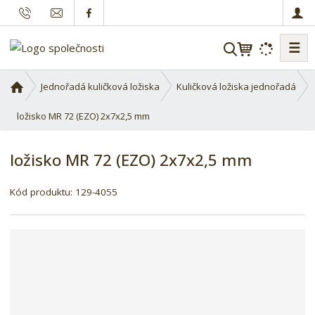
☰
V
y
h
Ú
Jednořadá kuličková ložiska
Kuličková ložiska jednořadá
l
v
o
ložisko MR 72 (EZO) 2x7x2,5 mm
e
d
d
n
a
ložisko MR 72 (EZO) 2x7x2,5 mm
í
t
s
Kód produktu:
129-4055
t
r
a
n
a