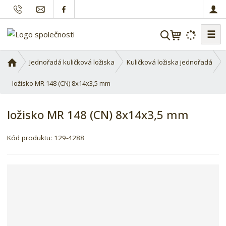
☰
V
y
h
Ú
Jednořadá kuličková ložiska
Kuličková ložiska jednořadá
l
v
o
ložisko MR 148 (CN) 8x14x3,5 mm
e
d
d
n
a
ložisko MR 148 (CN) 8x14x3,5 mm
í
t
s
Kód produktu:
129-4288
t
r
a
n
a