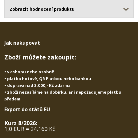
ž
o
č
s
ž
Zobrazit hodnocení produktu
e
t
s
t
v
t
í
v
í
Jak nakupovat
Zboží můžete zakoupit:
• v eshopu nebo osobně
• platba hotově, QR Platbou nebo bankou
• doprava nad 3.000,- Kč zdarma
• zboží nezasíláme na dobírku, ani nepožadujeme platbu
předem
Export do států EU
Kurz 8/2026:
1,0 EUR = 24,160 Kč