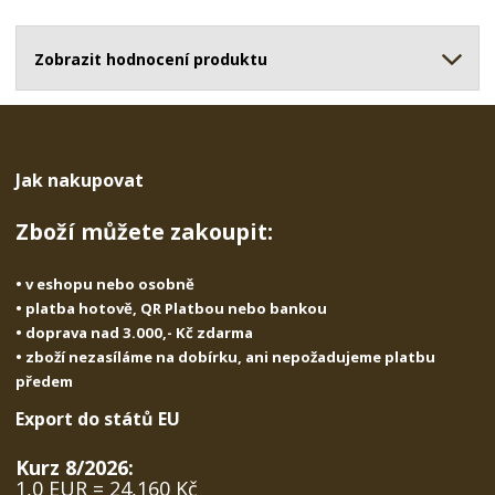
o
o
n
ž
o
č
s
ž
Zobrazit hodnocení produktu
e
t
s
t
v
t
í
v
í
Jak nakupovat
Zboží můžete zakoupit:
• v eshopu nebo osobně
• platba hotově, QR Platbou nebo bankou
• doprava nad 3.000,- Kč zdarma
• zboží nezasíláme na dobírku, ani nepožadujeme platbu
předem
Export do států EU
Kurz 8/2026:
1,0 EUR = 24,160 Kč