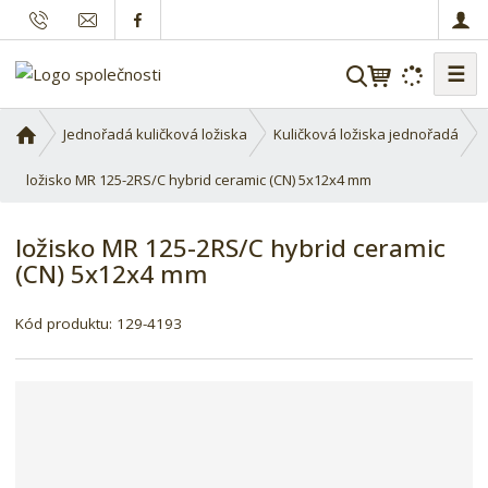
☰
V
y
h
Ú
Jednořadá kuličková ložiska
Kuličková ložiska jednořadá
l
v
o
ložisko MR 125-2RS/C hybrid ceramic (CN) 5x12x4 mm
e
d
d
n
a
ložisko MR 125-2RS/C hybrid ceramic
í
t
(CN) 5x12x4 mm
s
t
K
r
Kód produktu:
129-4193
ó
a
d
n
d
a
o
d
a