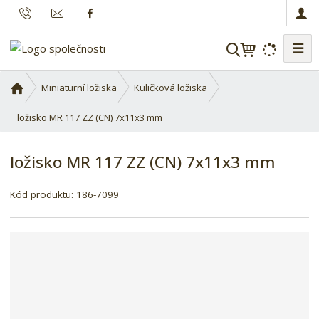
☰
V
y
h
Ú
Miniaturní ložiska
Kuličková ložiska
l
v
o
ložisko MR 117 ZZ (CN) 7x11x3 mm
e
d
d
n
a
ložisko MR 117 ZZ (CN) 7x11x3 mm
í
t
s
Kód produktu:
186-7099
t
r
a
n
a