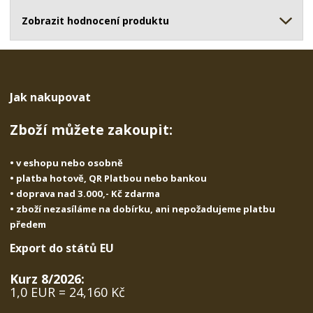
ž
o
č
s
ž
Zobrazit hodnocení produktu
e
t
s
t
v
t
í
v
í
Jak nakupovat
Zboží můžete zakoupit:
• v eshopu nebo osobně
• platba hotově, QR Platbou nebo bankou
• doprava nad 3.000,- Kč zdarma
• zboží nezasíláme na dobírku, ani nepožadujeme platbu
předem
Export do států EU
Kurz 8/2026:
1,0 EUR = 24,160 Kč