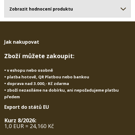
ž
o
č
s
ž
Zobrazit hodnocení produktu
e
t
s
t
v
t
í
v
í
Jak nakupovat
Zboží můžete zakoupit:
• v eshopu nebo osobně
• platba hotově, QR Platbou nebo bankou
• doprava nad 3.000,- Kč zdarma
• zboží nezasíláme na dobírku, ani nepožadujeme platbu
předem
Export do států EU
Kurz 8/2026:
1,0 EUR = 24,160 Kč