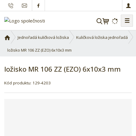
☰
V
y
h
Ú
Jednořadá kuličková ložiska
Kuličková ložiska jednořadá
l
v
o
ložisko MR 106 ZZ (EZO) 6x10x3 mm
e
d
d
n
a
ložisko MR 106 ZZ (EZO) 6x10x3 mm
í
t
s
Kód produktu:
129-4203
t
r
a
n
a