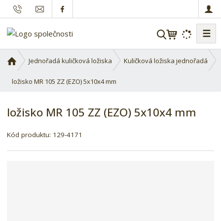
☰
V
y
h
Ú
Jednořadá kuličková ložiska
Kuličková ložiska jednořadá
l
v
o
ložisko MR 105 ZZ (EZO) 5x10x4 mm
e
d
d
n
a
ložisko MR 105 ZZ (EZO) 5x10x4 mm
í
t
s
Kód produktu:
129-4171
t
r
a
n
a