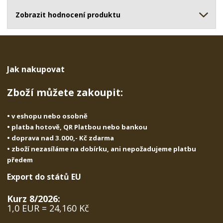
ž
o
č
s
ž
Zobrazit hodnocení produktu
e
t
s
t
v
t
í
v
í
Jak nakupovat
Zboží můžete zakoupit:
• v eshopu nebo osobně
• platba hotově, QR Platbou nebo bankou
• doprava nad 3.000,- Kč zdarma
• zboží nezasíláme na dobírku, ani nepožadujeme platbu
předem
Export do států EU
Kurz 8/2026:
1,0 EUR = 24,160 Kč