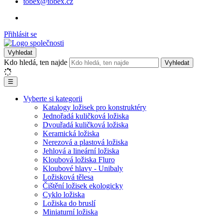
tobex@tobex.cz
Přihlásit se
Vyhledat
Kdo hledá, ten najde
Vyhledat
☰
Vyberte si kategorii
Katalogy ložisek pro konstruktéry
Jednořadá kuličková ložiska
Dvouřadá kuličková ložiska
Keramická ložiska
Nerezová a plastová ložiska
Jehlová a lineární ložiska
Kloubová ložiska Fluro
Kloubové hlavy - Unibaly
Ložisková tělesa
Čištění ložisek ekologicky
Cyklo ložiska
Ložiska do bruslí
Miniaturní ložiska