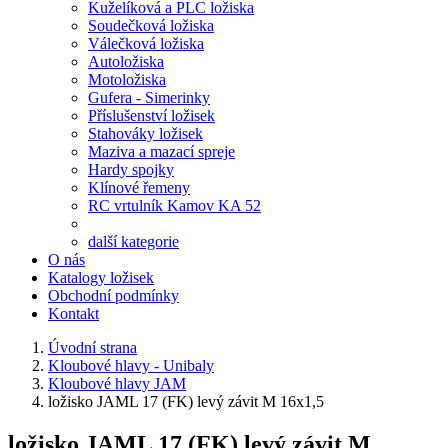
Kuželíková a PLC ložiska
Soudečková ložiska
Válečková ložiska
Autoložiska
Motoložiska
Gufera - Simerinky
Příslušenství ložisek
Stahováky ložisek
Maziva a mazací spreje
Hardy spojky
Klínové řemeny
RC vrtulník Kamov KA 52
další kategorie
O nás
Katalogy ložisek
Obchodní podmínky
Kontakt
Úvodní strana
Kloubové hlavy - Unibaly
Kloubové hlavy JAM
ložisko JAML 17 (FK) levý závit M 16x1,5
ložisko JAML 17 (FK) levý závit M