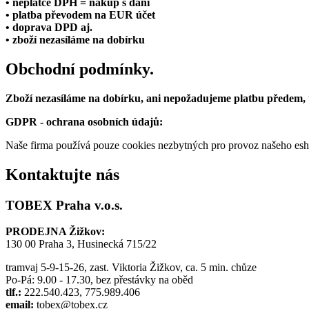
• neplátce DPH = nákup s daní
• platba převodem na EUR účet
• doprava DPD aj.
• zboží nezasíláme na dobírku
Obchodní podmínky.
Zboží nezasíláme na dobírku, ani nepožadujeme platbu předem,
GDPR - ochrana osobních údajů:
Naše firma používá pouze cookies nezbytných pro provoz našeho eshop
Kontaktujte nás
TOBEX Praha v.o.s.
PRODEJNA Žižkov:
130 00 Praha 3, Husinecká 715/22
tramvaj 5-9-15-26, zast. Viktoria Žižkov, ca. 5 min. chůze
Po-Pá: 9.00 - 17.30, bez přestávky na oběd
tlf.:
222.540.423, 775.989.406
email:
tobex@tobex.cz