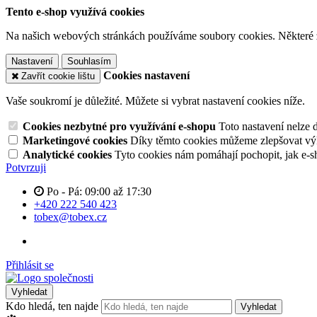
Tento e-shop využívá cookies
Na našich webových stránkách používáme soubory cookies. Některé z n
Nastavení
Souhlasím
Cookies nastavení
Zavřít cookie lištu
Vaše soukromí je důležité. Můžete si vybrat nastavení cookies níže.
Cookies nezbytné pro využívání e-shopu
Toto nastavení nelze 
Marketingové cookies
Díky těmto cookies můžeme zlepšovat výko
Analytické cookies
Tyto cookies nám pomáhají pochopit, jak e-s
Potvrzuji
Po - Pá: 09:00 až 17:30
+420 222 540 423
tobex@tobex.cz
Přihlásit se
Vyhledat
Kdo hledá, ten najde
Vyhledat