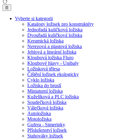
☰
Vyberte si kategorii
Katalogy ložisek pro konstruktéry
Jednořadá kuličková ložiska
Dvouřadá kuličková ložiska
Keramická ložiska
Nerezová a plastová ložiska
Jehlová a lineární ložiska
Kloubová ložiska Fluro
Kloubové hlavy - Unibaly
Ložisková tělesa
Čištění ložisek ekologicky
Cyklo ložiska
Ložiska do bruslí
Miniaturní ložiska
Kuželíková a PLC ložiska
Soudečková ložiska
Válečková ložiska
Autoložiska
Motoložiska
Gufera - Simerinky
Příslušenství ložisek
Stahováky ložisek