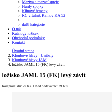
Maziva a mazací spreje
Hardy spojky
Klínové řemeny
RC vrtulník Kamov KA 52
další kategorie
O nás
Katalogy ložisek
Obchodní podmínky
Kontakt
Úvodní strana
Kloubové hlavy - Unibaly
Kloubové hlavy JAM
ložisko JAML 15 (FK) levý závit
ložisko JAML 15 (FK) levý závit
Kód produktu:
79-6301
Kód dodavatele:
79-6301