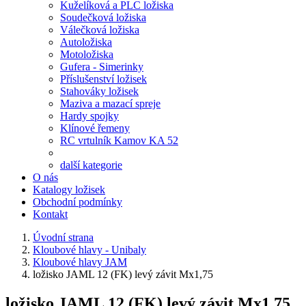
Kuželíková a PLC ložiska
Soudečková ložiska
Válečková ložiska
Autoložiska
Motoložiska
Gufera - Simerinky
Příslušenství ložisek
Stahováky ložisek
Maziva a mazací spreje
Hardy spojky
Klínové řemeny
RC vrtulník Kamov KA 52
další kategorie
O nás
Katalogy ložisek
Obchodní podmínky
Kontakt
Úvodní strana
Kloubové hlavy - Unibaly
Kloubové hlavy JAM
ložisko JAML 12 (FK) levý závit Mx1,75
ložisko JAML 12 (FK) levý závit Mx1,75