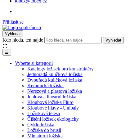
tobex@tobex.cz
Přihlásit se
Vyhledat
Kdo hledá, ten najde
Vyhledat
☰
Vyberte si kategorii
Katalogy ložisek pro konstruktéry
Jednořadá kuličková ložiska
Dvouřadá kuličková ložiska
Keramická ložiska
Nerezová a plastová ložiska
Jehlová a lineární ložiska
Kloubová ložiska Fluro
Kloubové hlavy - Unibaly
Ložisková tělesa
Čištění ložisek ekologicky
Cyklo ložiska
Ložiska do bruslí
Miniaturní ložiska