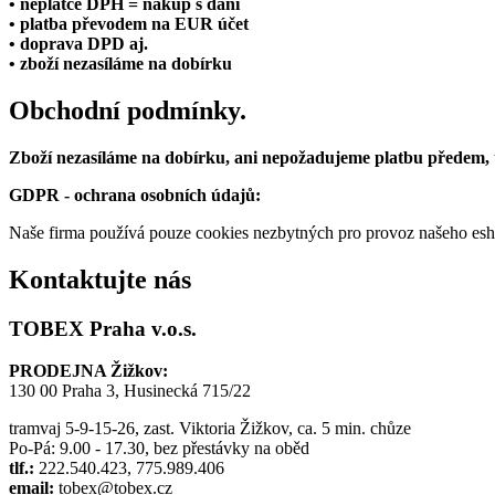
• neplátce DPH = nákup s daní
• platba převodem na EUR účet
• doprava DPD aj.
• zboží nezasíláme na dobírku
Obchodní podmínky.
Zboží nezasíláme na dobírku, ani nepožadujeme platbu předem,
GDPR - ochrana osobních údajů:
Naše firma používá pouze cookies nezbytných pro provoz našeho eshop
Kontaktujte nás
TOBEX Praha v.o.s.
PRODEJNA Žižkov:
130 00 Praha 3, Husinecká 715/22
tramvaj 5-9-15-26, zast. Viktoria Žižkov, ca. 5 min. chůze
Po-Pá: 9.00 - 17.30, bez přestávky na oběd
tlf.:
222.540.423, 775.989.406
email:
tobex@tobex.cz