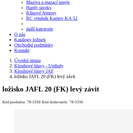
Maziva a mazací spreje
Hardy spojky
Klínové řemeny
RC vrtulník Kamov KA 52
další kategorie
O nás
Katalogy ložisek
Obchodní podmínky
Kontakt
Úvodní strana
Kloubové hlavy - Unibaly
Kloubové hlavy JAF
ložisko JAFL 20 (FK) levý závit
ložisko JAFL 20 (FK) levý závit
Kód produktu:
78-3356
Kód dodavatele:
78-3356