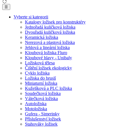
☰
Vyberte si kategorii
Katalogy ložisek pro konstruktéry
Jednořadá kuličková ložiska
Dvouřadá kuličková ložiska
Keramická ložiska
Nerezová a plastová ložiska
Jehlová a lineární ložiska
Kloubová ložiska Fluro
Kloubové hlavy - Unibaly
Ložisková tělesa
Čištění ložisek ekologicky
Cyklo ložiska
Ložiska do bruslí
Miniaturní ložiska
Kuželíková a PLC ložiska
Soudečková ložiska
Válečková ložiska
Autoložiska
Motoložiska
Gufera - Simerinky
Příslušenství ložisek
Stahováky ložisek