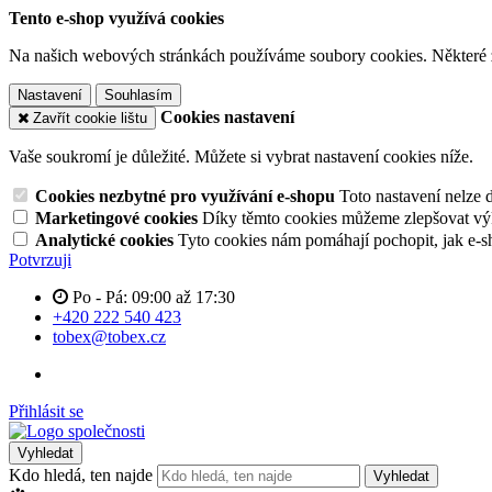
Tento e-shop využívá cookies
Na našich webových stránkách používáme soubory cookies. Některé z n
Nastavení
Souhlasím
Cookies nastavení
Zavřít cookie lištu
Vaše soukromí je důležité. Můžete si vybrat nastavení cookies níže.
Cookies nezbytné pro využívání e-shopu
Toto nastavení nelze 
Marketingové cookies
Díky těmto cookies můžeme zlepšovat výko
Analytické cookies
Tyto cookies nám pomáhají pochopit, jak e-s
Potvrzuji
Po - Pá: 09:00 až 17:30
+420 222 540 423
tobex@tobex.cz
Přihlásit se
Vyhledat
Kdo hledá, ten najde
Vyhledat