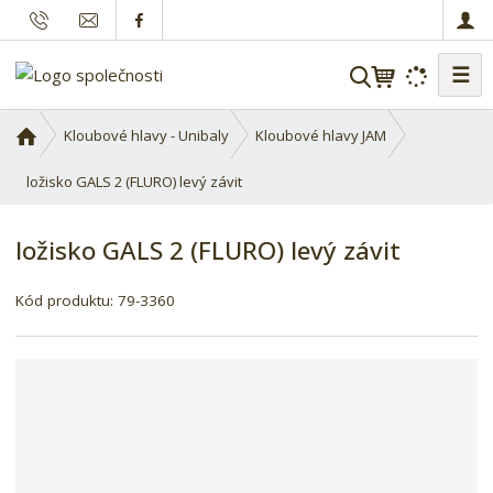
☰
V
y
h
Ú
Kloubové hlavy - Unibaly
Kloubové hlavy JAM
l
v
o
ložisko GALS 2 (FLURO) levý závit
e
d
d
n
a
ložisko GALS 2 (FLURO) levý závit
í
t
s
K
Kód produktu:
79-3360
t
ó
r
d
a
d
n
o
a
d
a
v
a