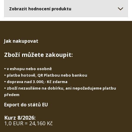
ž
o
č
s
ž
Zobrazit hodnocení produktu
e
t
s
t
v
t
í
v
í
Jak nakupovat
Zboží můžete zakoupit:
• v eshopu nebo osobně
• platba hotově, QR Platbou nebo bankou
• doprava nad 3.000,- Kč zdarma
• zboží nezasíláme na dobírku, ani nepožadujeme platbu
předem
Export do států EU
Kurz 8/2026:
1,0 EUR = 24,160 Kč