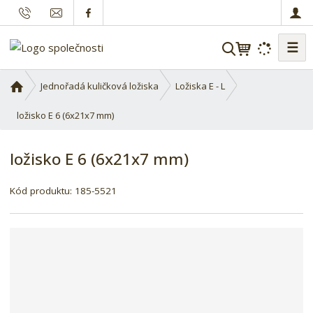
☰
V
y
h
Ú
Jednořadá kuličková ložiska
Ložiska E - L
l
v
o
ložisko E 6 (6x21x7 mm)
e
d
d
n
a
ložisko E 6 (6x21x7 mm)
í
t
s
K
Kód produktu:
185-5521
t
ó
r
d
a
d
n
o
a
d
a
v
a