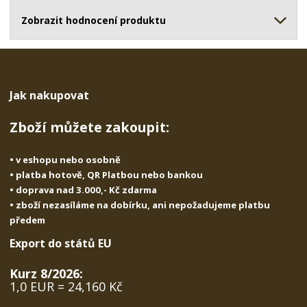
ž
o
č
s
ž
Zobrazit hodnocení produktu
e
t
s
t
v
t
í
v
í
Jak nakupovat
Zboží můžete zakoupit:
• v eshopu nebo osobně
• platba hotově, QR Platbou nebo bankou
• doprava nad 3.000,- Kč zdarma
• zboží nezasíláme na dobírku, ani nepožadujeme platbu
předem
Export do států EU
Kurz 8/2026:
1,0 EUR = 24,160 Kč