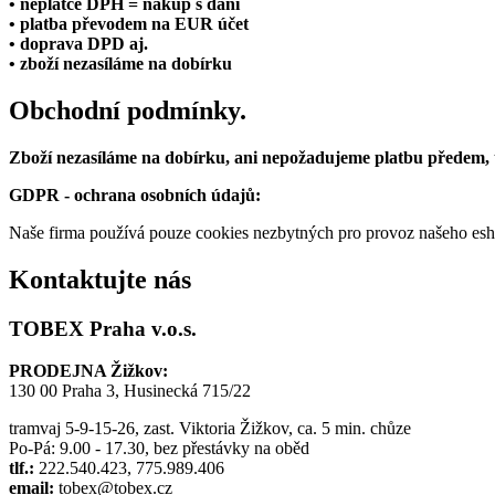
• neplátce DPH = nákup s daní
• platba převodem na EUR účet
• doprava DPD aj.
• zboží nezasíláme na dobírku
Obchodní podmínky.
Zboží nezasíláme na dobírku, ani nepožadujeme platbu předem,
GDPR - ochrana osobních údajů:
Naše firma používá pouze cookies nezbytných pro provoz našeho eshop
Kontaktujte nás
TOBEX Praha v.o.s.
PRODEJNA Žižkov:
130 00 Praha 3, Husinecká 715/22
tramvaj 5-9-15-26, zast. Viktoria Žižkov, ca. 5 min. chůze
Po-Pá: 9.00 - 17.30, bez přestávky na oběd
tlf.:
222.540.423, 775.989.406
email:
tobex@tobex.cz