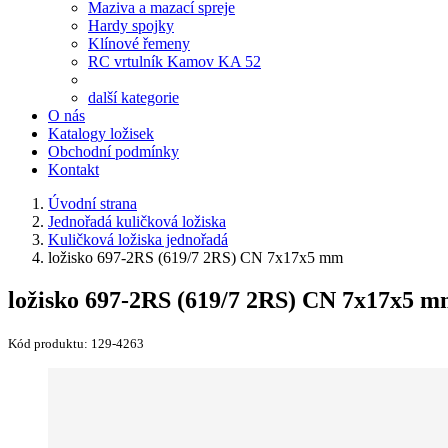
Maziva a mazací spreje
Hardy spojky
Klínové řemeny
RC vrtulník Kamov KA 52
další kategorie
O nás
Katalogy ložisek
Obchodní podmínky
Kontakt
Úvodní strana
Jednořadá kuličková ložiska
Kuličková ložiska jednořadá
ložisko 697-2RS (619/7 2RS) CN 7x17x5 mm
ložisko 697-2RS (619/7 2RS) CN 7x17x5 
Kód produktu:
129-4263