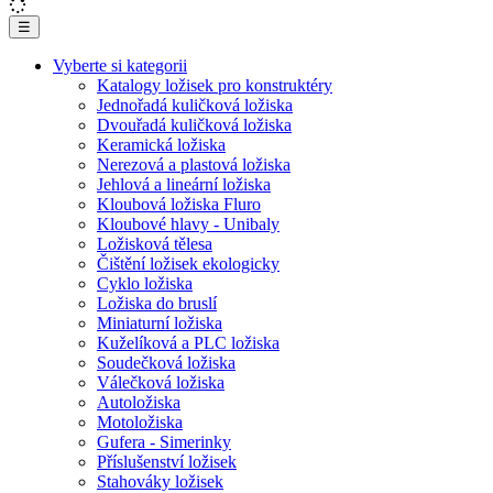
☰
Vyberte si kategorii
Katalogy ložisek pro konstruktéry
Jednořadá kuličková ložiska
Dvouřadá kuličková ložiska
Keramická ložiska
Nerezová a plastová ložiska
Jehlová a lineární ložiska
Kloubová ložiska Fluro
Kloubové hlavy - Unibaly
Ložisková tělesa
Čištění ložisek ekologicky
Cyklo ložiska
Ložiska do bruslí
Miniaturní ložiska
Kuželíková a PLC ložiska
Soudečková ložiska
Válečková ložiska
Autoložiska
Motoložiska
Gufera - Simerinky
Příslušenství ložisek
Stahováky ložisek