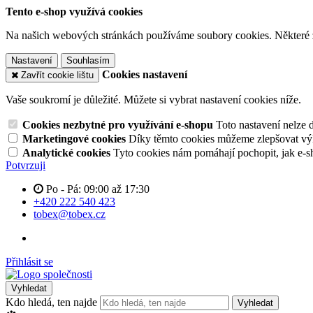
Tento e-shop využívá cookies
Na našich webových stránkách používáme soubory cookies. Některé z n
Nastavení
Souhlasím
Cookies nastavení
Zavřít cookie lištu
Vaše soukromí je důležité. Můžete si vybrat nastavení cookies níže.
Cookies nezbytné pro využívání e-shopu
Toto nastavení nelze 
Marketingové cookies
Díky těmto cookies můžeme zlepšovat výko
Analytické cookies
Tyto cookies nám pomáhají pochopit, jak e-s
Potvrzuji
Po - Pá: 09:00 až 17:30
+420 222 540 423
tobex@tobex.cz
Přihlásit se
Vyhledat
Kdo hledá, ten najde
Vyhledat