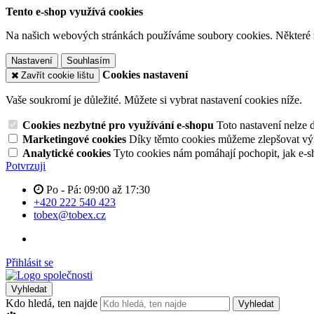
Tento e-shop využívá cookies
Na našich webových stránkách používáme soubory cookies. Některé z n
Nastavení
Souhlasím
Cookies nastavení
Zavřít cookie lištu
Vaše soukromí je důležité. Můžete si vybrat nastavení cookies níže.
Cookies nezbytné pro využívání e-shopu
Toto nastavení nelze 
Marketingové cookies
Díky těmto cookies můžeme zlepšovat výko
Analytické cookies
Tyto cookies nám pomáhají pochopit, jak e-s
Potvrzuji
Po - Pá: 09:00 až 17:30
+420 222 540 423
tobex@tobex.cz
Přihlásit se
Vyhledat
Kdo hledá, ten najde
Vyhledat