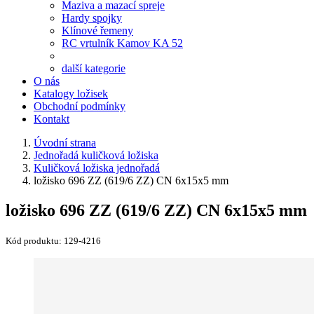
Maziva a mazací spreje
Hardy spojky
Klínové řemeny
RC vrtulník Kamov KA 52
další kategorie
O nás
Katalogy ložisek
Obchodní podmínky
Kontakt
Úvodní strana
Jednořadá kuličková ložiska
Kuličková ložiska jednořadá
ložisko 696 ZZ (619/6 ZZ) CN 6x15x5 mm
ložisko 696 ZZ (619/6 ZZ) CN 6x15x5 mm
Kód produktu:
129-4216