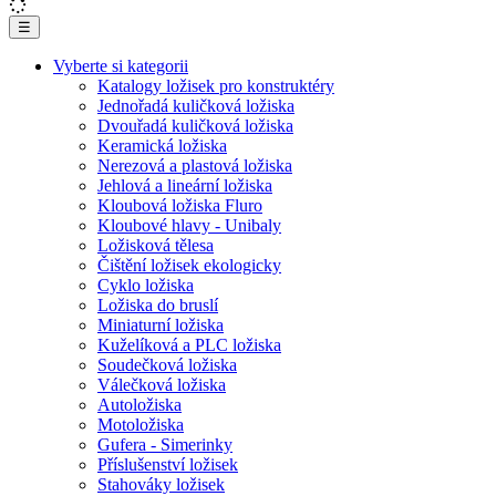
☰
Vyberte si kategorii
Katalogy ložisek pro konstruktéry
Jednořadá kuličková ložiska
Dvouřadá kuličková ložiska
Keramická ložiska
Nerezová a plastová ložiska
Jehlová a lineární ložiska
Kloubová ložiska Fluro
Kloubové hlavy - Unibaly
Ložisková tělesa
Čištění ložisek ekologicky
Cyklo ložiska
Ložiska do bruslí
Miniaturní ložiska
Kuželíková a PLC ložiska
Soudečková ložiska
Válečková ložiska
Autoložiska
Motoložiska
Gufera - Simerinky
Příslušenství ložisek
Stahováky ložisek