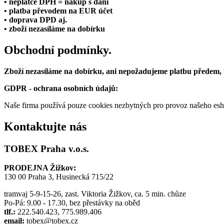
• neplátce DPH = nákup s daní
• platba převodem na EUR účet
• doprava DPD aj.
• zboží nezasíláme na dobírku
Obchodní podmínky.
Zboží nezasíláme na dobírku, ani nepožadujeme platbu předem,
GDPR - ochrana osobních údajů:
Naše firma používá pouze cookies nezbytných pro provoz našeho eshop
Kontaktujte nás
TOBEX Praha v.o.s.
PRODEJNA Žižkov:
130 00 Praha 3, Husinecká 715/22
tramvaj 5-9-15-26, zast. Viktoria Žižkov, ca. 5 min. chůze
Po-Pá: 9.00 - 17.30, bez přestávky na oběd
tlf.:
222.540.423, 775.989.406
email:
tobex@tobex.cz