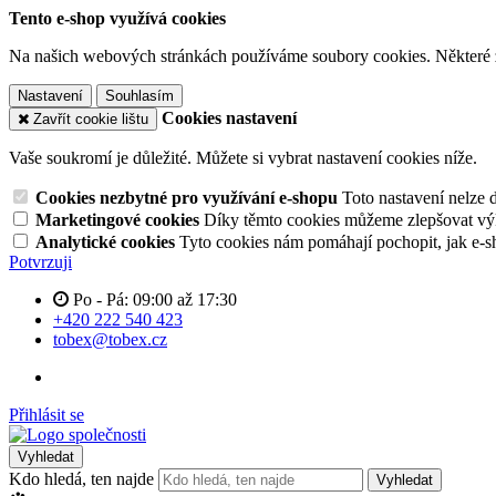
Tento e-shop využívá cookies
Na našich webových stránkách používáme soubory cookies. Některé z n
Nastavení
Souhlasím
Cookies nastavení
Zavřít cookie lištu
Vaše soukromí je důležité. Můžete si vybrat nastavení cookies níže.
Cookies nezbytné pro využívání e-shopu
Toto nastavení nelze 
Marketingové cookies
Díky těmto cookies můžeme zlepšovat výko
Analytické cookies
Tyto cookies nám pomáhají pochopit, jak e-s
Potvrzuji
Po - Pá: 09:00 až 17:30
+420 222 540 423
tobex@tobex.cz
Přihlásit se
Vyhledat
Kdo hledá, ten najde
Vyhledat