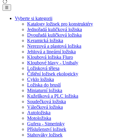
☰
Vyberte si kategorii
Katalogy ložisek pro konstruktéry
Jednořadá kuličková ložiska
Dvouřadá kuličková ložiska
Keramická ložiska
Nerezová a plastová ložiska
Jehlová a lineární ložiska
Kloubová ložiska Fluro
Kloubové hlavy - Unibaly
Ložisková tělesa
Čištění ložisek ekologicky
Cyklo ložiska
Ložiska do bruslí
Miniaturní ložiska
Kuželíková a PLC ložiska
Soudečková ložiska
Válečková ložiska
Autoložiska
Motoložiska
Gufera - Simerinky
Příslušenství ložisek
Stahováky ložisek