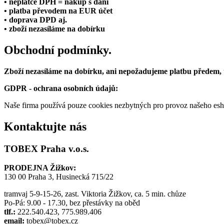
• neplátce DPH = nákup s daní
• platba převodem na EUR účet
• doprava DPD aj.
• zboží nezasíláme na dobírku
Obchodní podmínky.
Zboží nezasíláme na dobírku, ani nepožadujeme platbu předem,
GDPR - ochrana osobních údajů:
Naše firma používá pouze cookies nezbytných pro provoz našeho eshop
Kontaktujte nás
TOBEX Praha v.o.s.
PRODEJNA Žižkov:
130 00 Praha 3, Husinecká 715/22
tramvaj 5-9-15-26, zast. Viktoria Žižkov, ca. 5 min. chůze
Po-Pá: 9.00 - 17.30, bez přestávky na oběd
tlf.:
222.540.423, 775.989.406
email:
tobex@tobex.cz