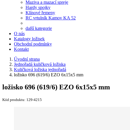
Maziva a mazací spreje
Hardy spojky
Klínové řemeny
RC vrtulník Kamov KA 52
další kategorie
O nás
Katalogy ložisek
Obchodní podmínky
Kontakt
Úvodní strana
Jednořadá kuličková ložiska
Kuličková ložiska jednořadá
ložisko 696 (619/6) EZO 6x15x5 mm
ložisko 696 (619/6) EZO 6x15x5 mm
Kód produktu:
129-4215