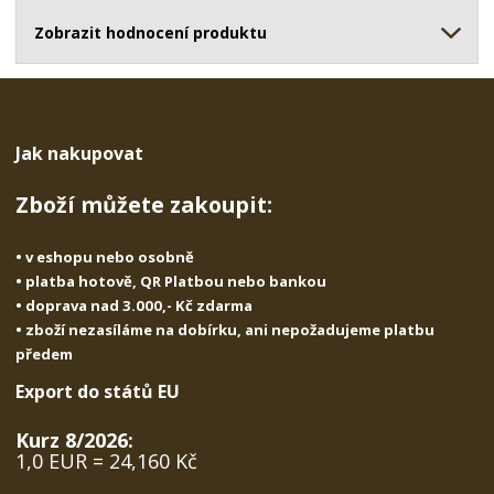
ž
o
č
s
ž
Zobrazit hodnocení produktu
e
t
s
t
v
t
í
v
í
Jak nakupovat
Zboží můžete zakoupit:
• v eshopu nebo osobně
• platba hotově, QR Platbou nebo bankou
• doprava nad 3.000,- Kč zdarma
• zboží nezasíláme na dobírku, ani nepožadujeme platbu
předem
Export do států EU
Kurz 8/2026:
1,0 EUR = 24,160 Kč