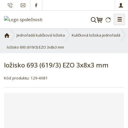
☰
V
y
h
Ú
Jednořadá kuličková ložiska
Kuličková ložiska jednořadá
l
v
o
ložisko 693 (619/3) EZO 3x8x3 mm
e
d
d
n
a
ložisko 693 (619/3) EZO 3x8x3 mm
í
t
s
Kód produktu:
129-4081
t
r
a
n
a