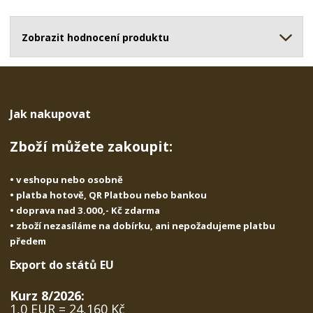
o
o
n
ž
o
č
s
ž
Zobrazit hodnocení produktu
e
t
s
t
v
t
í
v
í
Jak nakupovat
Zboží můžete zakoupit:
• v eshopu nebo osobně
• platba hotově, QR Platbou nebo bankou
• doprava nad 3.000,- Kč zdarma
• zboží nezasíláme na dobírku, ani nepožadujeme platbu
předem
Export do států EU
Kurz 8/2026:
1,0 EUR = 24,160 Kč