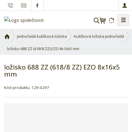
☰
V
y
h
Ú
Jednořadá kuličková ložiska
Kuličková ložiska jednořadá
l
v
o
ložisko 688 ZZ (618/8 ZZ) EZO 8x16x5 mm
e
d
d
n
a
ložisko 688 ZZ (618/8 ZZ) EZO 8x16x5
í
t
mm
s
t
r
Kód produktu:
129-4297
a
n
a