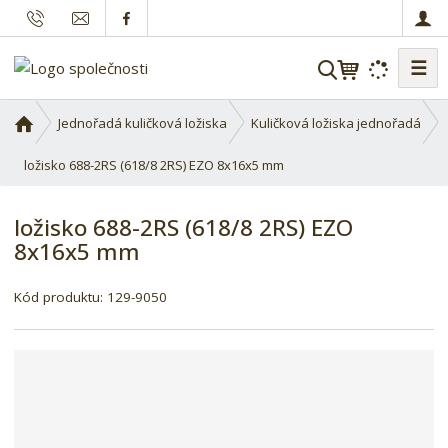
☰
V
y
h
Ú
Jednořadá kuličková ložiska
Kuličková ložiska jednořadá
l
v
o
ložisko 688-2RS (618/8 2RS) EZO 8x16x5 mm
e
d
d
n
a
ložisko 688-2RS (618/8 2RS) EZO
í
t
8x16x5 mm
s
t
r
Kód produktu:
129-9050
a
n
a