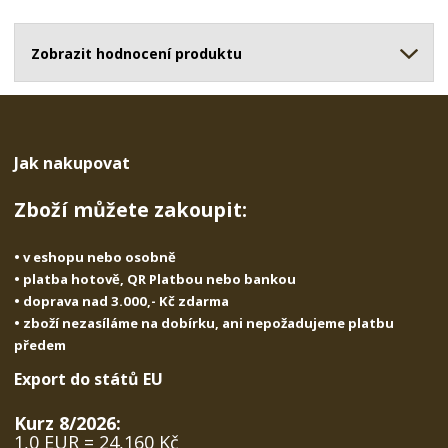
o
o
n
ž
o
č
s
ž
Zobrazit hodnocení produktu
e
t
s
t
v
t
í
v
í
Jak nakupovat
Zboží můžete zakoupit:
• v eshopu nebo osobně
• platba hotově, QR Platbou nebo bankou
• doprava nad 3.000,- Kč zdarma
• zboží nezasíláme na dobírku, ani nepožadujeme platbu
předem
Export do států EU
Kurz 8/2026:
1,0 EUR = 24,160 Kč