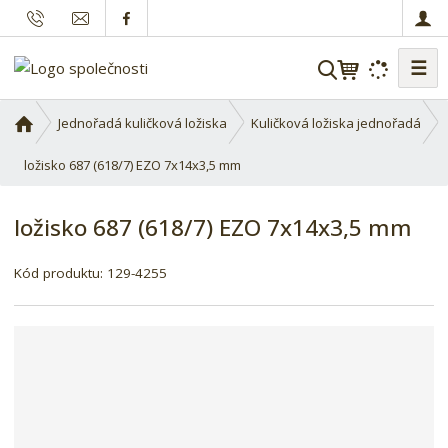
☰
V
y
h
Ú
Jednořadá kuličková ložiska
Kuličková ložiska jednořadá
l
v
o
ložisko 687 (618/7) EZO 7x14x3,5 mm
e
d
d
n
a
ložisko 687 (618/7) EZO 7x14x3,5 mm
í
t
s
Kód produktu:
129-4255
t
r
a
n
a