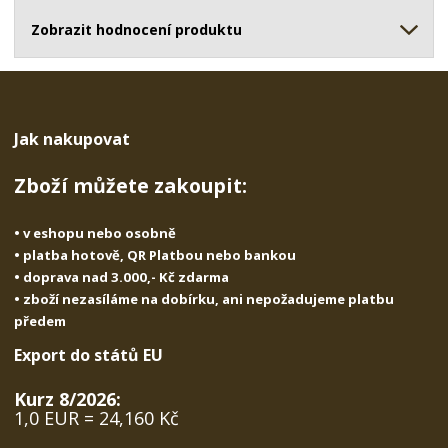
ž
o
č
s
ž
Zobrazit hodnocení produktu
e
t
s
t
v
t
í
v
í
Jak nakupovat
Zboží můžete zakoupit:
• v eshopu nebo osobně
• platba hotově, QR Platbou nebo bankou
• doprava nad 3.000,- Kč zdarma
• zboží nezasíláme na dobírku, ani nepožadujeme platbu
předem
Export do států EU
Kurz 8/2026:
1,0 EUR = 24,160 Kč