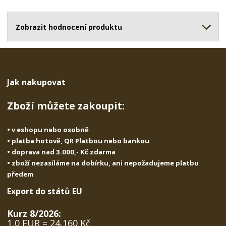
o
o
n
ž
o
č
s
ž
Zobrazit hodnocení produktu
e
t
s
t
v
t
í
v
í
Jak nakupovat
Zboží můžete zakoupit:
• v eshopu nebo osobně
• platba hotově, QR Platbou nebo bankou
• doprava nad 3.000,- Kč zdarma
• zboží nezasíláme na dobírku, ani nepožadujeme platbu
předem
Export do států EU
Kurz 8/2026:
1,0 EUR = 24,160 Kč