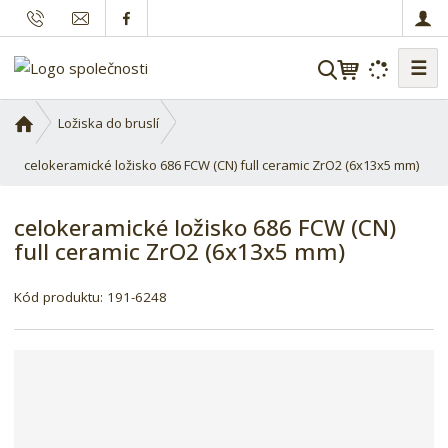
☰
V
y
h
Ú
Ložiska do bruslí
l
v
o
celokeramické ložisko 686 FCW (CN) full ceramic ZrO2 (6x13x5 mm)
e
d
d
n
a
celokeramické ložisko 686 FCW (CN)
í
t
full ceramic ZrO2 (6x13x5 mm)
s
t
r
Kód produktu:
191-6248
a
n
a