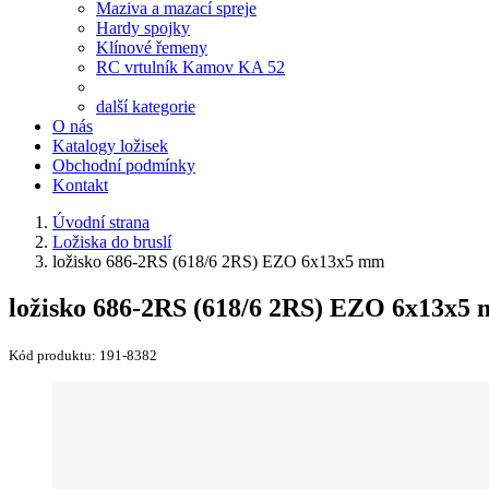
Maziva a mazací spreje
Hardy spojky
Klínové řemeny
RC vrtulník Kamov KA 52
další kategorie
O nás
Katalogy ložisek
Obchodní podmínky
Kontakt
Úvodní strana
Ložiska do bruslí
ložisko 686-2RS (618/6 2RS) EZO 6x13x5 mm
ložisko 686-2RS (618/6 2RS) EZO 6x13x5
Kód produktu:
191-8382