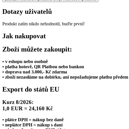
Dotazy uživatelů
Produkt zatím nikdo nehodnotil, buďte první!
Jak nakupovat
Zboží můžete zakoupit:
• v eshopu nebo osobně
• platba hotově, QR Platbou nebo bankou
• doprava nad 3.000,- Kč zdarma
• zboží nezasíláme na dobírku, ani nepožadujeme platbu předem
Export do států EU
Kurz 8/2026:
1,0 EUR = 24,160 Kč
• plátce DPH = nákup bez daně
• neplátce DPH = nákup s daní