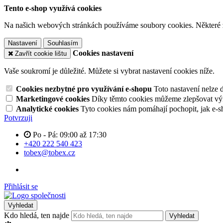
Tento e-shop využívá cookies
Na našich webových stránkách používáme soubory cookies. Některé z n
Nastavení
Souhlasím
Cookies nastavení
Zavřít cookie lištu
Vaše soukromí je důležité. Můžete si vybrat nastavení cookies níže.
Cookies nezbytné pro využívání e-shopu
Toto nastavení nelze 
Marketingové cookies
Díky těmto cookies můžeme zlepšovat výko
Analytické cookies
Tyto cookies nám pomáhají pochopit, jak e-s
Potvrzuji
Po - Pá: 09:00 až 17:30
+420 222 540 423
tobex@tobex.cz
Přihlásit se
Vyhledat
Kdo hledá, ten najde
Vyhledat