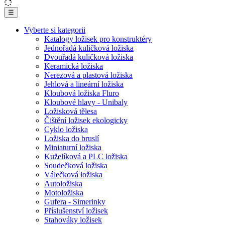
☰
Vyberte si kategorii
Katalogy ložisek pro konstruktéry
Jednořadá kuličková ložiska
Dvouřadá kuličková ložiska
Keramická ložiska
Nerezová a plastová ložiska
Jehlová a lineární ložiska
Kloubová ložiska Fluro
Kloubové hlavy - Unibaly
Ložisková tělesa
Čištění ložisek ekologicky
Cyklo ložiska
Ložiska do bruslí
Miniaturní ložiska
Kuželíková a PLC ložiska
Soudečková ložiska
Válečková ložiska
Autoložiska
Motoložiska
Gufera - Simerinky
Příslušenství ložisek
Stahováky ložisek