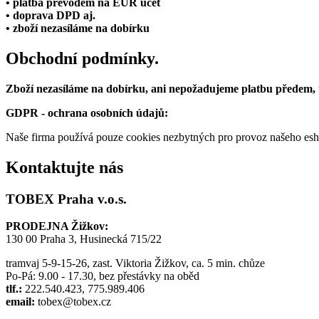
• platba převodem na EUR účet
• doprava DPD aj.
• zboží nezasíláme na dobírku
Obchodní podmínky.
Zboží nezasíláme na dobírku, ani nepožadujeme platbu předem,
GDPR - ochrana osobních údajů:
Naše firma používá pouze cookies nezbytných pro provoz našeho eshop
Kontaktujte nás
TOBEX Praha v.o.s.
PRODEJNA Žižkov:
130 00 Praha 3, Husinecká 715/22
tramvaj 5-9-15-26, zast. Viktoria Žižkov, ca. 5 min. chůze
Po-Pá: 9.00 - 17.30, bez přestávky na oběd
tlf.:
222.540.423, 775.989.406
email:
tobex@tobex.cz