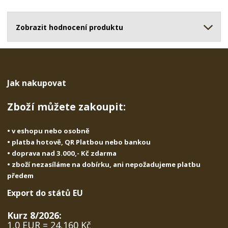
o
o
n
ž
o
č
s
ž
Zobrazit hodnocení produktu
e
t
s
t
v
t
í
v
í
Jak nakupovat
Zboží můžete zakoupit:
• v eshopu nebo osobně
• platba hotově, QR Platbou nebo bankou
• doprava nad 3.000,- Kč zdarma
• zboží nezasíláme na dobírku, ani nepožadujeme platbu
předem
Export do států EU
Kurz 8/2026:
1,0 EUR = 24,160 Kč