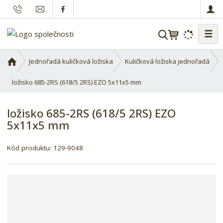
☰
V
y
h
Ú
Jednořadá kuličková ložiska
Kuličková ložiska jednořadá
l
v
o
ložisko 685-2RS (618/5 2RS) EZO 5x11x5 mm
e
d
d
n
a
ložisko 685-2RS (618/5 2RS) EZO
í
t
5x11x5 mm
s
t
r
Kód produktu:
129-9048
a
n
a