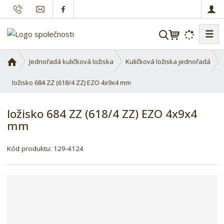
☰
V
y
h
Ú
Jednořadá kuličková ložiska
Kuličková ložiska jednořadá
l
v
o
ložisko 684 ZZ (618/4 ZZ) EZO 4x9x4 mm
e
d
d
n
a
ložisko 684 ZZ (618/4 ZZ) EZO 4x9x4
í
t
mm
s
t
r
Kód produktu:
129-4124
a
n
a