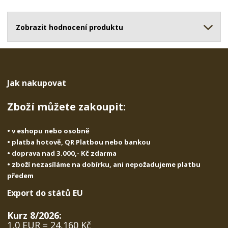
o
o
n
ž
o
č
s
ž
Zobrazit hodnocení produktu
e
t
s
t
v
t
í
v
í
Jak nakupovat
Zboží můžete zakoupit:
• v eshopu nebo osobně
• platba hotově, QR Platbou nebo bankou
• doprava nad 3.000,- Kč zdarma
• zboží nezasíláme na dobírku, ani nepožadujeme platbu
předem
Export do států EU
Kurz 8/2026:
1,0 EUR = 24,160 Kč